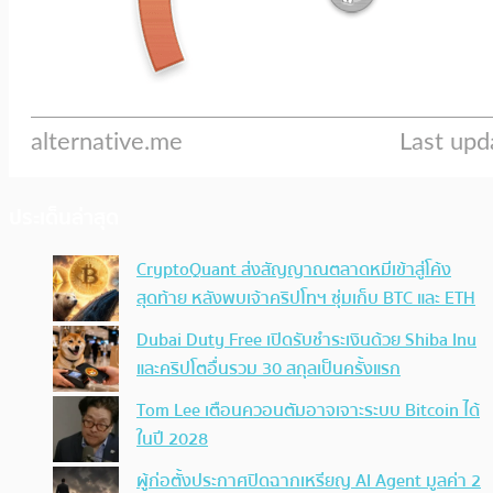
ประเด็นล่าสุด
CryptoQuant ส่งสัญญาณตลาดหมีเข้าสู่โค้ง
สุดท้าย หลังพบเจ้าคริปโทฯ ซุ่มเก็บ BTC และ ETH
Dubai Duty Free เปิดรับชำระเงินด้วย Shiba Inu
และคริปโตอื่นรวม 30 สกุลเป็นครั้งแรก
Tom Lee เตือนควอนตัมอาจเจาะระบบ Bitcoin ได้
ในปี 2028
ผู้ก่อตั้งประกาศปิดฉากเหรียญ AI Agent มูลค่า 2