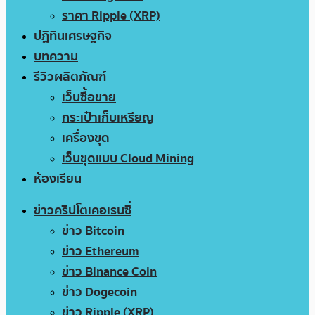
ราคา Ripple (XRP)
ปฏิทินเศรษฐกิจ
บทความ
รีวิวผลิตภัณฑ์
เว็บซื้อขาย
กระเป๋าเก็บเหรียญ
เครื่องขุด
เว็บขุดแบบ Cloud Mining
ห้องเรียน
ข่าวคริปโตเคอเรนซี่
ข่าว Bitcoin
ข่าว Ethereum
ข่าว Binance Coin
ข่าว Dogecoin
ข่าว Ripple (XRP)