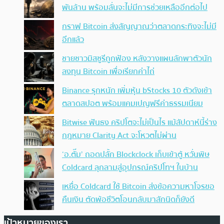
พันล้าน พร้อมลั่นจะไม่มีการช่วยเหลืออีกต่อไป
กราฟ Bitcoin ส่งสัญญาณว่าตลาดกระทิงจะไม่มี
อีกแล้ว
ชายชาวมิสซูรีถูกฟ้อง หลังวางแผนลักพาตัวนัก
ลงทุน Bitcoin เพื่อเรียกค่าไถ่
Binance รุกหนัก เพิ่มหุ้น bStocks 10 ตัวดังเข้า
ตลาดสปอต พร้อมแคมเปญฟรีค่าธรรมเนียม
Bitwise ฟันธง คริปโตจะไม่เป็นไร แม้สัปดาห์นี้ร่าง
กฎหมาย Clarity Act จะโหวตไม่ผ่าน
‘อ.ตั๊ม’ ถอดปลั้ก Blockclock เก็บเข้าตู้ หวั่นพิษ
Coldcard ลุกลามสู่อุปกรณ์คริปโทฯ ในบ้าน
เหยื่อ Coldcard ใช้ Bitcoin ส่งข้อความหาโจรขอ
คืนเงิน ตัดพ้อชีวิตโอนกลับมาสักนิดก็ยังดี
เป้าหมายของเรา