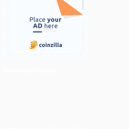
ติดตามเราบน Facebook
สภาวะตลาด (ความกลัว vs ความโลภ)