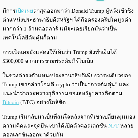
พร้อมเล่น
0:00
/
0:00
มีการ
เปิดเผย
ล่าสุดออกมาว่า Donald Trump ผู้หวังเข้าชิง
ตำแหน่งประธานาธิบดีสหรัฐฯ ได้ถือครองคริปโตมูลค่า
มากกว่า 1 ล้านดอลลาร์ แม้จะเคยเรียกมันว่าเป็น
เทคโนโลยีต้มตุ๋นก็ตาม
การเปิดเผยยังแสดงให้เห็นว่า Trump ยังทำเงินได้
$300,000 จากการขายพระคัมภีร์ไบเบิล
ในช่วงดำรงตำแหน่งประธานาธิบดีเพียงวาระเดียวของ
Trump เขากล่าวโจมตี crypto ว่าเป็น “การต้มตุ๋น” และ
แนะนำว่ากระทรวงยุติธรรมของสหรัฐฯควรติดตาม
Bitcoin
(BTC) อย่างใกล้ชิด
Trump เริ่มกลับมาเป็นที่สนใจหลังจากที่เขาเปลี่ยนมุมมอง
ความคิดและจุดยืน เขาได้เปิดตัวคอลเลกชัน
NFT
หลาย
คอลเลกชันออกมาด้วยกัน