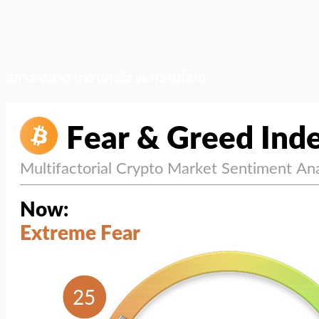
สภาวะตลาด (ความกลัว vs ความโลภ)