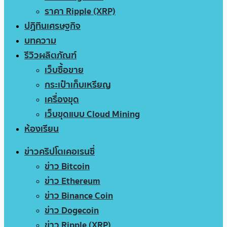
ราคา Ripple (XRP)
ปฏิทินเศรษฐกิจ
บทความ
รีวิวผลิตภัณฑ์
เว็บซื้อขาย
กระเป๋าเก็บเหรียญ
เครื่องขุด
เว็บขุดแบบ Cloud Mining
ห้องเรียน
ข่าวคริปโตเคอเรนซี่
ข่าว Bitcoin
ข่าว Ethereum
ข่าว Binance Coin
ข่าว Dogecoin
ข่าว Ripple (XRP)