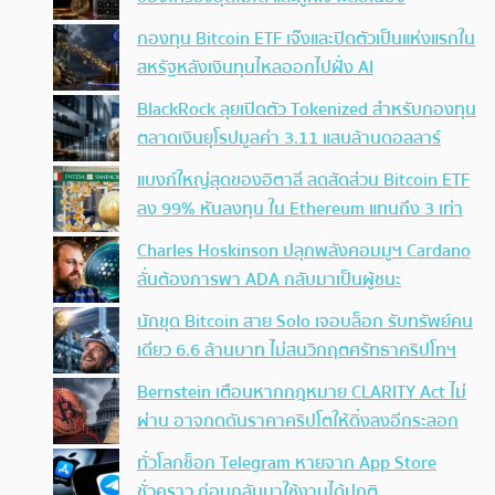
กองทุน Bitcoin ETF เจ๊งและปิดตัวเป็นแห่งแรกใน
สหรัฐหลังเงินทุนไหลออกไปฝั่ง AI
BlackRock ลุยเปิดตัว Tokenized สำหรับกองทุน
ตลาดเงินยุโรปมูลค่า 3.11 แสนล้านดอลลาร์
แบงก์ใหญ่สุดของอิตาลี ลดสัดส่วน Bitcoin ETF
ลง 99% หันลงทุน ใน Ethereum แทนถึง 3 เท่า
Charles Hoskinson ปลุกพลังคอมมูฯ Cardano
ลั่นต้องการพา ADA กลับมาเป็นผู้ชนะ
นักขุด Bitcoin สาย Solo เจอบล็อก รับทรัพย์คน
เดียว 6.6 ล้านบาท ไม่สนวิกฤตศรัทธาคริปโทฯ
Bernstein เตือนหากกฎหมาย CLARITY Act ไม่
ผ่าน อาจกดดันราคาคริปโตให้ดิ่งลงอีกระลอก
ทั่วโลกช็อก Telegram หายจาก App Store
ชั่วคราว ก่อนกลับมาใช้งานได้ปกติ