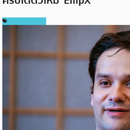
คริปโตตัวใหม่ ‘EllipX’
ข่าวคริปโตเคอเรนซี่