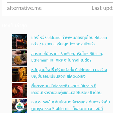
ประเด็นล่าสุด
ช่องโหว่ Coldcard ทำพิษ นักลงทุนโอน Bitcoin
กว่า 210,000 เหรียญหนีจากกระเป๋าเก่า
ส่องแนวโน้มราคา 3 เหรียญคริปโทฯ Bitcoin,
Ethereum และ XRP จะไปทางไหนต่อ?
หลักฐานใหม่ชี้ ผู้ร่วมก่อตั้ง Coldcard อาจสร้าง
บัญชีปลอมเนียนสอดไส้โค้ดตัวเอง
ตื่นตระหนก Coldcard! กระเป๋า Bitcoin ที่
เคลื่อนไหวรายวันพุ่งแตะนิวไฮในรอบ 8 เดือน
ก.ล.ต. ชงเข้ม! จับมือแบงก์ชาติยกระดับการกำกับ
ดูแลธุรกรรม Stablecoin เล็งออกแนวทางปีนี้