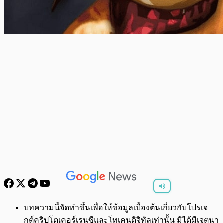
พร้อมเล่น
0:00
/
0:00
บทความนี้จัดทำขึ้นเพื่อให้ข้อมูลเบื้องต้นเกี่ยวกับโปรเจ
กต์คริปโตเคอร์เรนซีและโทเคนดิจิทัลเท่านั้น มิได้มีเจตนา