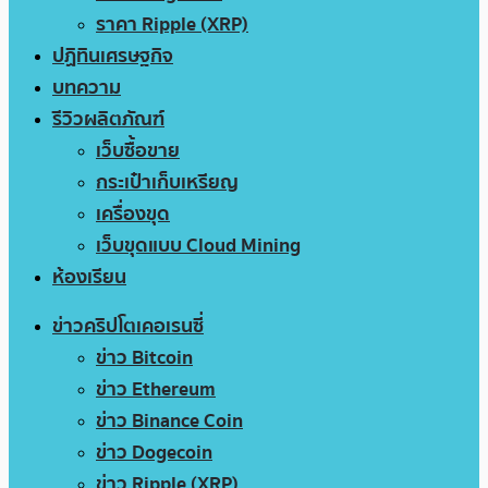
ราคา Ripple (XRP)
ปฏิทินเศรษฐกิจ
บทความ
รีวิวผลิตภัณฑ์
เว็บซื้อขาย
กระเป๋าเก็บเหรียญ
เครื่องขุด
เว็บขุดแบบ Cloud Mining
ห้องเรียน
ข่าวคริปโตเคอเรนซี่
ข่าว Bitcoin
ข่าว Ethereum
ข่าว Binance Coin
ข่าว Dogecoin
ข่าว Ripple (XRP)