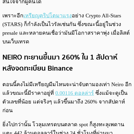
สนใจจากผู้คนได้
เพราะอีก
เหรียญคริปโตมาแรง
อย่าง Crypto All-Stars
(STARS) ก็กำลังเป็นไวรัลเช่นกัน ซึ่งขณะนี้อยู่ในช่วง
presale และหลายคนเชื่อว่ามันมีโอกาสราคาพุ่ง เมื่อลิสต์
บนเว็บเทรด
NEIRO ทะยานขึ้นมา 260% ใน 1 สัปดาห์
หลังจดทะเบียน Binance
ตอนนี้คงไม่มีเหรียญมีมไหนจะน่าจับตามองเท่า Neiro อีก
แล้วขณะนี้มีราคาอยู่ที่
0.00116 ดอลล่าร์
ซึ่งแม้จะดูเป็น
ตัวเลขที่น้อย แต่จริงๆ แล้วขึ้นมาถึง 260% จากสัปดาห์
ก่อน
ยิ่งไปกว่านั้น โวลุมเทรดบนตลาด spot ก็สูงทะลุเพดาน
แตะ 442 ล้านดอลลาร์ในช่วง 24 ชั่วโมงที่ผ่านมา