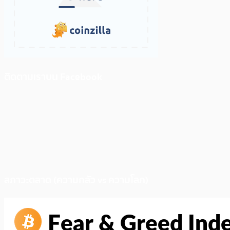
ติดตามเราบน Facebook
สภาวะตลาด (ความกลัว vs ความโลภ)