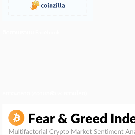
ติดตามเราบน Facebook
สภาวะตลาด (ความกลัว vs ความโลภ)