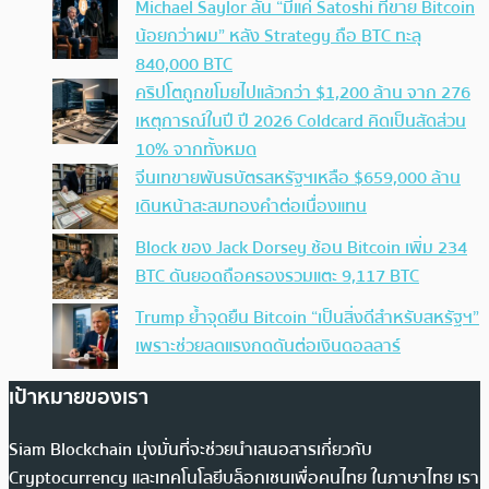
Michael Saylor ลั่น “มีแค่ Satoshi ที่ขาย Bitcoin
น้อยกว่าผม” หลัง Strategy ถือ BTC ทะลุ
840,000 BTC
คริปโตถูกขโมยไปแล้วกว่า $1,200 ล้าน จาก 276
เหตุการณ์ในปี ปี 2026 Coldcard คิดเป็นสัดส่วน
10% จากทั้งหมด
จีนเทขายพันธบัตรสหรัฐฯเหลือ $659,000 ล้าน
เดินหน้าสะสมทองคำต่อเนื่องแทน
Block ของ Jack Dorsey ช้อน Bitcoin เพิ่ม 234
BTC ดันยอดถือครองรวมแตะ 9,117 BTC
Trump ย้ำจุดยืน Bitcoin “เป็นสิ่งดีสำหรับสหรัฐฯ”
เพราะช่วยลดแรงกดดันต่อเงินดอลลาร์
เป้าหมายของเรา
Siam Blockchain มุ่งมั่นที่จะช่วยนำเสนอสารเกี่ยวกับ
Cryptocurrency และเทคโนโลยีบล็อกเชนเพื่อคนไทย ในภาษาไทย เรา