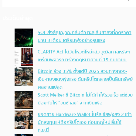
ประเด็นล่าสุด
SOL ส่งสัญญาณกลับตัว ทะลุเส้นขาลงที่กดราคา
นาน 3 เดือน เตรียมพุ่งอย่างรุนแรง
CLARITY Act ได้วันโหวตใหม่แล้ว วุฒิสภาสหรัฐฯ
เตรียมพิจารณาร่างกฎหมายวันที่ 15 กันยายน
Bitcoin ร่วง 35% ตั้งแต่ปี 2025 สวนทางทอง-
เงิน-ทองแดงพุ่งแรง ดันคริปโตกลายเป็นสินทรัพย์
ผลงานแย่สุด
Scott Melker ชี้ Bitcoin ไม่ได้ทำให้รวยเร็ว แต่ช่วย
ป้องกันให้ “จนช้าลง” จากเงินเฟ้อ
ยอดขาย Hardware Wallet ในรัสเซียพุ่งสูง 2 เท่า
นักลงทุนแห่ถือคริปโตเอง ก่อนกฎใหม่เริ่มใช้
ก.ย.นี้