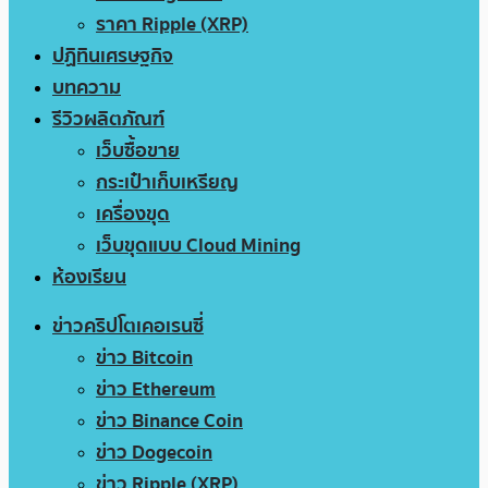
ราคา Ripple (XRP)
ปฏิทินเศรษฐกิจ
บทความ
รีวิวผลิตภัณฑ์
เว็บซื้อขาย
กระเป๋าเก็บเหรียญ
เครื่องขุด
เว็บขุดแบบ Cloud Mining
ห้องเรียน
ข่าวคริปโตเคอเรนซี่
ข่าว Bitcoin
ข่าว Ethereum
ข่าว Binance Coin
ข่าว Dogecoin
ข่าว Ripple (XRP)