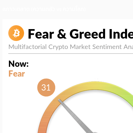
สภาวะตลาด (ความกลัว vs ความโลภ)