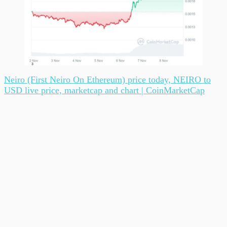
Neiro (First Neiro On Ethereum) price today, NEIRO to
USD live price, marketcap and chart | CoinMarketCap