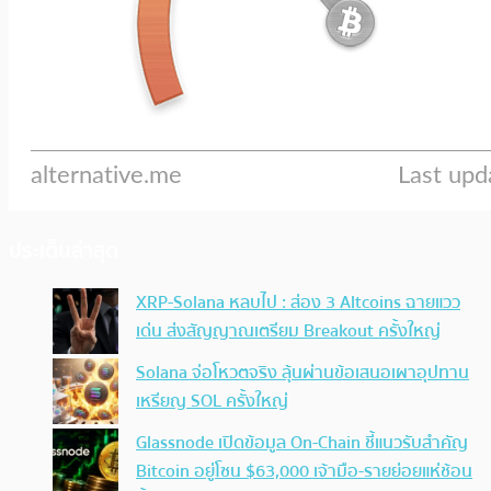
ประเด็นล่าสุด
XRP-Solana หลบไป : ส่อง 3 Altcoins ฉายแวว
เด่น ส่งสัญญาณเตรียม Breakout ครั้งใหญ่
Solana จ่อโหวตจริง ลุ้นผ่านข้อเสนอเผาอุปทาน
เหรียญ SOL ครั้งใหญ่
Glassnode เปิดข้อมูล On-Chain ชี้แนวรับสำคัญ
Bitcoin อยู่โซน $63,000 เจ้ามือ-รายย่อยแห่ช้อน