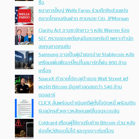
ซื้อ
ธนาคารใหญ่ Wells Fargo ร่วมศึกชิงส่วนแบ่ง
ตลาดโทเคนเงินฝาก ตามรอย Citi, JPMorgan
Clarity Act อาจชะงักยาว ๆ หลัง Warren ร้อง
SEC ตรวจสอบเหรียญมีมของทรัมป์ เพราะทำนัก
ลงทุนขาดทุนยับ
Samsung อาจเป็นผู้นำแจกจ่าย Stablecoin หลัง
เตรียมเพิ่มฟีเจอร์ใหม่ในสมาร์ทโฟน 800 ล้าน
เครื่อง
SpaceX ทำรายได้ทะลุเป้าของ Wall Street แต่
พอร์ต Bitcoin มีมูลค่าลดลงกว่า 540 ล้าน
ดอลลาร์
CLICX ลั่นพร้อมดำเนินคดีผู้ตั้งใจบิดหนี้ พร้อมปิด
รับสมัครชั่วคราวหลังคนแห่ยื่นจนระบบล้น
Coldcard เตือนผู้ใช้งานรีบย้าย Bitcoin ด่วน หลัง
ช่องโหว่ยังอุดไม่ได้ และถูกเจาะต่อเนื่อง