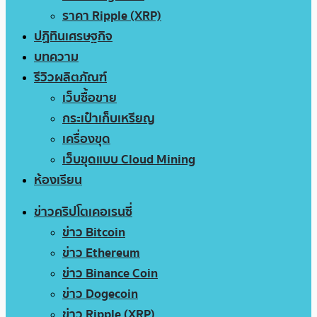
ราคา Ripple (XRP)
ปฏิทินเศรษฐกิจ
บทความ
รีวิวผลิตภัณฑ์
เว็บซื้อขาย
กระเป๋าเก็บเหรียญ
เครื่องขุด
เว็บขุดแบบ Cloud Mining
ห้องเรียน
ข่าวคริปโตเคอเรนซี่
ข่าว Bitcoin
ข่าว Ethereum
ข่าว Binance Coin
ข่าว Dogecoin
ข่าว Ripple (XRP)