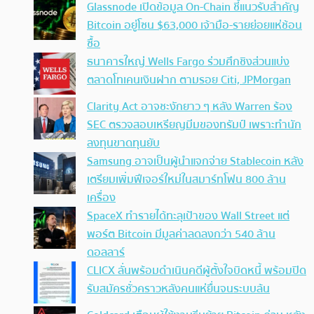
Glassnode เปิดข้อมูล On-Chain ชี้แนวรับสำคัญ
Bitcoin อยู่โซน $63,000 เจ้ามือ-รายย่อยแห่ช้อน
ซื้อ
ธนาคารใหญ่ Wells Fargo ร่วมศึกชิงส่วนแบ่ง
ตลาดโทเคนเงินฝาก ตามรอย Citi, JPMorgan
Clarity Act อาจชะงักยาว ๆ หลัง Warren ร้อง
SEC ตรวจสอบเหรียญมีมของทรัมป์ เพราะทำนัก
ลงทุนขาดทุนยับ
Samsung อาจเป็นผู้นำแจกจ่าย Stablecoin หลัง
เตรียมเพิ่มฟีเจอร์ใหม่ในสมาร์ทโฟน 800 ล้าน
เครื่อง
SpaceX ทำรายได้ทะลุเป้าของ Wall Street แต่
พอร์ต Bitcoin มีมูลค่าลดลงกว่า 540 ล้าน
ดอลลาร์
CLICX ลั่นพร้อมดำเนินคดีผู้ตั้งใจบิดหนี้ พร้อมปิด
รับสมัครชั่วคราวหลังคนแห่ยื่นจนระบบล้น