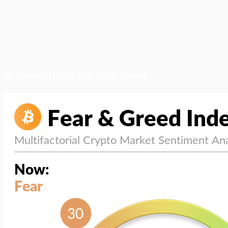
สภาวะตลาด (ความกลัว vs ความโลภ)