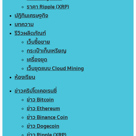
ราคา Ripple (XRP)
ปฏิทินเศรษฐกิจ
บทความ
รีวิวผลิตภัณฑ์
เว็บซื้อขาย
กระเป๋าเก็บเหรียญ
เครื่องขุด
เว็บขุดแบบ Cloud Mining
ห้องเรียน
ข่าวคริปโตเคอเรนซี่
ข่าว Bitcoin
ข่าว Ethereum
ข่าว Binance Coin
ข่าว Dogecoin
ข่าว Ripple (XRP)