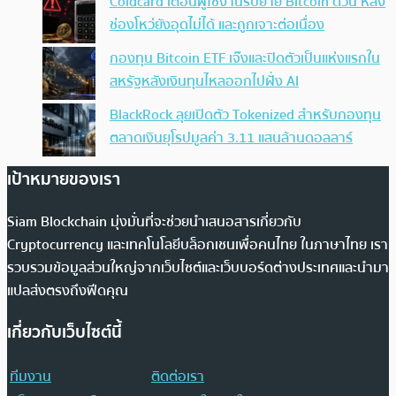
Coldcard เตือนผู้ใช้งานรีบย้าย Bitcoin ด่วน หลัง
ช่องโหว่ยังอุดไม่ได้ และถูกเจาะต่อเนื่อง
กองทุน Bitcoin ETF เจ๊งและปิดตัวเป็นแห่งแรกใน
สหรัฐหลังเงินทุนไหลออกไปฝั่ง AI
BlackRock ลุยเปิดตัว Tokenized สำหรับกองทุน
ตลาดเงินยุโรปมูลค่า 3.11 แสนล้านดอลลาร์
เป้าหมายของเรา
Siam Blockchain มุ่งมั่นที่จะช่วยนำเสนอสารเกี่ยวกับ
Cryptocurrency และเทคโนโลยีบล็อกเชนเพื่อคนไทย ในภาษาไทย เรา
รวบรวมข้อมูลส่วนใหญ่จากเว็บไซต์และเว็บบอร์ดต่างประเทศและนำมา
แปลส่งตรงถึงฟีดคุณ
เกี่ยวกับเว็บไซต์นี้
ทีมงาน
ติดต่อเรา