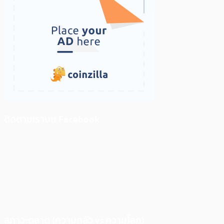
ติดตามเราบน Facebook
สภาวะตลาด (ความกลัว vs ความโลภ)