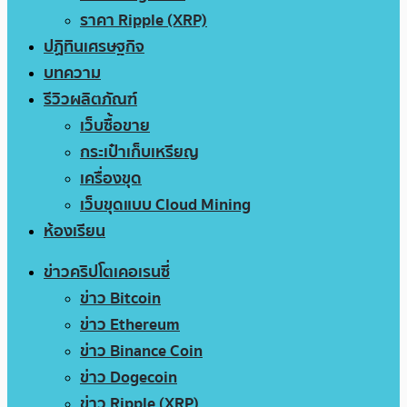
ราคา Ripple (XRP)
ปฏิทินเศรษฐกิจ
บทความ
รีวิวผลิตภัณฑ์
เว็บซื้อขาย
กระเป๋าเก็บเหรียญ
เครื่องขุด
เว็บขุดแบบ Cloud Mining
ห้องเรียน
ข่าวคริปโตเคอเรนซี่
ข่าว Bitcoin
ข่าว Ethereum
ข่าว Binance Coin
ข่าว Dogecoin
ข่าว Ripple (XRP)