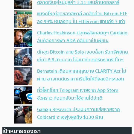
ตลาดเงินยุโรปมูลค่า 3.11 แสนล้านดอลลาร์
แบงก์ใหญ่สุดของอิตาลี ลดสัดส่วน Bitcoin ETF
ลง 99% หันลงทุน ใน Ethereum แทนถึง 3 เท่า
Charles Hoskinson ปลุกพลังคอมมูฯ Cardano
ลั่นต้องการพา ADA กลับมาเป็นผู้ชนะ
นักขุด Bitcoin สาย Solo เจอบล็อก รับทรัพย์คน
เดียว 6.6 ล้านบาท ไม่สนวิกฤตศรัทธาคริปโทฯ
Bernstein เตือนหากกฎหมาย CLARITY Act ไม่
ผ่าน อาจกดดันราคาคริปโตให้ดิ่งลงอีกระลอก
ทั่วโลกช็อก Telegram หายจาก App Store
ชั่วคราว ก่อนกลับมาใช้งานได้ปกติ
Galaxy Research ประเมินความเสียหายจาก
Coldcard อาจพุ่งสูงถึง $130 ล้าน
เป้าหมายของเรา