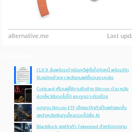
ประเด็นล่าสุด
CLICX ลั่นพร้อมดำเนินคดีผู้ตั้งใจบิดหนี้ พร้อมปิด
รับสมัครชั่วคราวหลังคนแห่ยื่นจนระบบล้น
Coldcard เตือนผู้ใช้งานรีบย้าย Bitcoin ด่วน หลัง
ช่องโหว่ยังอุดไม่ได้ และถูกเจาะต่อเนื่อง
กองทุน Bitcoin ETF เจ๊งและปิดตัวเป็นแห่งแรกใน
สหรัฐหลังเงินทุนไหลออกไปฝั่ง AI
BlackRock ลุยเปิดตัว Tokenized สำหรับกองทุน