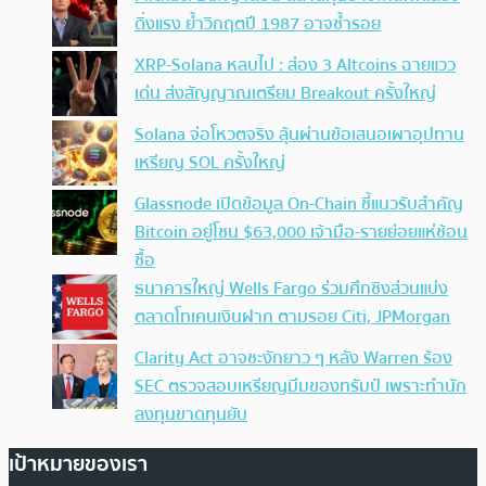
ดิ่งแรง ย้ำวิกฤตปี 1987 อาจซ้ำรอย
XRP-Solana หลบไป : ส่อง 3 Altcoins ฉายแวว
เด่น ส่งสัญญาณเตรียม Breakout ครั้งใหญ่
Solana จ่อโหวตจริง ลุ้นผ่านข้อเสนอเผาอุปทาน
เหรียญ SOL ครั้งใหญ่
Glassnode เปิดข้อมูล On-Chain ชี้แนวรับสำคัญ
Bitcoin อยู่โซน $63,000 เจ้ามือ-รายย่อยแห่ช้อน
ซื้อ
ธนาคารใหญ่ Wells Fargo ร่วมศึกชิงส่วนแบ่ง
ตลาดโทเคนเงินฝาก ตามรอย Citi, JPMorgan
Clarity Act อาจชะงักยาว ๆ หลัง Warren ร้อง
SEC ตรวจสอบเหรียญมีมของทรัมป์ เพราะทำนัก
ลงทุนขาดทุนยับ
เป้าหมายของเรา