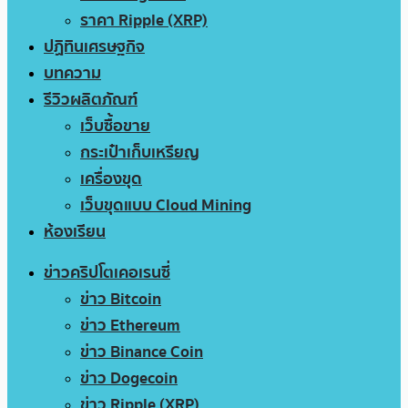
ราคา Ripple (XRP)
ปฏิทินเศรษฐกิจ
บทความ
รีวิวผลิตภัณฑ์
เว็บซื้อขาย
กระเป๋าเก็บเหรียญ
เครื่องขุด
เว็บขุดแบบ Cloud Mining
ห้องเรียน
ข่าวคริปโตเคอเรนซี่
ข่าว Bitcoin
ข่าว Ethereum
ข่าว Binance Coin
ข่าว Dogecoin
ข่าว Ripple (XRP)