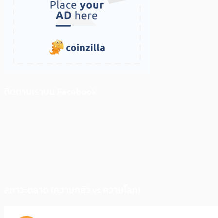
ติดตามเราบน Facebook
สภาวะตลาด (ความกลัว vs ความโลภ)