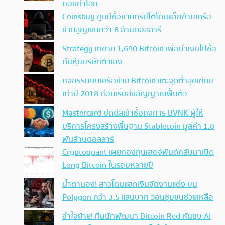
ทองคำโลก
Coinsbuy ศูนย์ซื้อขายคริปโตโดนแฮ็กข้ามเครือ
ข่ายสูญเงินกว่า 8 ล้านดอลลาร์
Strategy เทขาย 1,690 Bitcoin เพื่อนำเงินไปซื้อ
คืนหุ้นบริษัทตัวเอง
กิจกรรมบนเครือข่าย Bitcoin แตะจุดต่ำสุดเทียบ
เท่าปี 2018 ก่อนเริ่มส่งสัญญาณฟื้นตัว
Mastercard ปิดดีลเข้าซื้อกิจการ BVNK ผู้ให้
บริการโครงสร้างพื้นฐาน Stablecoin มูลค่า 1.8
พันล้านดอลลาร์
Cryptoquant เผยกองทุนเฮดจ์ฟันด์กลับมาเปิด
Long Bitcoin ในรอบหลายปี
น้ำตานอง! สาวโดนแฮกเงินจัดงานแต่ง บน
Polygon กว่า 3.5 แสนบาท วอนชุมชนช่วยเหลือ
จำใจย้าย! ทีมนักพัฒนา Bitcoin Red หันซบ AI