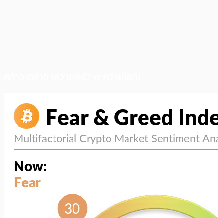
สภาวะตลาด (ความกลัว vs ความโลภ)