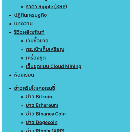
ราคา Ripple (XRP)
ปฏิทินเศรษฐกิจ
บทความ
รีวิวผลิตภัณฑ์
เว็บซื้อขาย
กระเป๋าเก็บเหรียญ
เครื่องขุด
เว็บขุดแบบ Cloud Mining
ห้องเรียน
ข่าวคริปโตเคอเรนซี่
ข่าว Bitcoin
ข่าว Ethereum
ข่าว Binance Coin
ข่าว Dogecoin
ข่าว Ripple (XRP)