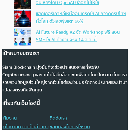
จีน หลังโดน OpenAI บล็อกไม่ให้ใช้
แฮกเกอร์เกาหลีเหนืออัปเกรดใช้ AI กวาดคริปโทฯ
ทั่วโลก ตัวเลขพุ่งแตะ 66%
AI Future Ready #2 จัด Workshop ฟรี สอน
SME ใช้ AI ทำงานจริง 14 ส.ค. นี้
เป้าหมายของเรา
Siam Blockchain มุ่งมั่นที่จะช่วยนำเสนอสารเกี่ยวกับ
Cryptocurrency และเทคโนโลยีบล็อกเชนเพื่อคนไทย ในภาษาไทย เรา
รวบรวมข้อมูลส่วนใหญ่จากเว็บไซต์และเว็บบอร์ดต่างประเทศและนำมา
แปลส่งตรงถึงฟีดคุณ
เกี่ยวกับเว็บไซต์นี้
ทีมงาน
ติดต่อเรา
นโยบายความเป็นส่วนตัว
ข้อตกลงในการใช้งาน