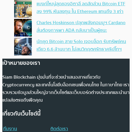
แบงก์ใหญ่สุดของอิตาลี ลดสัดส่วน Bitcoin ETF
ลง 99% หันลงทุน ใน Ethereum แทนถึง 3 เท่า
Charles Hoskinson ปลุกพลังคอมมูฯ Cardano
ลั่นต้องการพา ADA กลับมาเป็นผู้ชนะ
นักขุด Bitcoin สาย Solo เจอบล็อก รับทรัพย์คน
เดียว 6.6 ล้านบาท ไม่สนวิกฤตศรัทธาคริปโทฯ
เป้าหมายของเรา
Siam Blockchain มุ่งมั่นที่จะช่วยนำเสนอสารเกี่ยวกับ
Cryptocurrency และเทคโนโลยีบล็อกเชนเพื่อคนไทย ในภาษาไทย เรา
รวบรวมข้อมูลส่วนใหญ่จากเว็บไซต์และเว็บบอร์ดต่างประเทศและนำมา
แปลส่งตรงถึงฟีดคุณ
เกี่ยวกับเว็บไซต์นี้
ทีมงาน
ติดต่อเรา