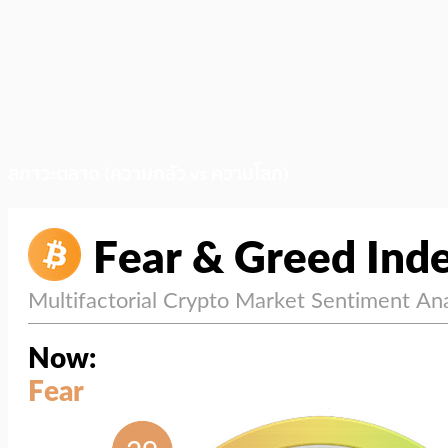
สภาวะตลาด (ความกลัว vs ความโลภ)