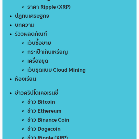
ราคา Ripple (XRP)
ปฏิทินเศรษฐกิจ
บทความ
รีวิวผลิตภัณฑ์
เว็บซื้อขาย
กระเป๋าเก็บเหรียญ
เครื่องขุด
เว็บขุดแบบ Cloud Mining
ห้องเรียน
ข่าวคริปโตเคอเรนซี่
ข่าว Bitcoin
ข่าว Ethereum
ข่าว Binance Coin
ข่าว Dogecoin
ข่าว Ripple (XRP)