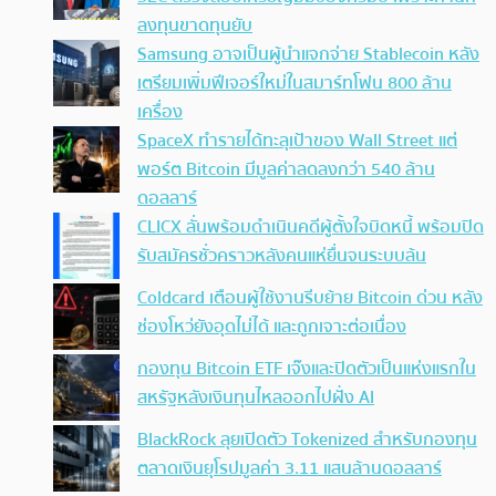
ลงทุนขาดทุนยับ
Samsung อาจเป็นผู้นำแจกจ่าย Stablecoin หลัง
เตรียมเพิ่มฟีเจอร์ใหม่ในสมาร์ทโฟน 800 ล้าน
เครื่อง
SpaceX ทำรายได้ทะลุเป้าของ Wall Street แต่
พอร์ต Bitcoin มีมูลค่าลดลงกว่า 540 ล้าน
ดอลลาร์
CLICX ลั่นพร้อมดำเนินคดีผู้ตั้งใจบิดหนี้ พร้อมปิด
รับสมัครชั่วคราวหลังคนแห่ยื่นจนระบบล้น
Coldcard เตือนผู้ใช้งานรีบย้าย Bitcoin ด่วน หลัง
ช่องโหว่ยังอุดไม่ได้ และถูกเจาะต่อเนื่อง
กองทุน Bitcoin ETF เจ๊งและปิดตัวเป็นแห่งแรกใน
สหรัฐหลังเงินทุนไหลออกไปฝั่ง AI
BlackRock ลุยเปิดตัว Tokenized สำหรับกองทุน
ตลาดเงินยุโรปมูลค่า 3.11 แสนล้านดอลลาร์