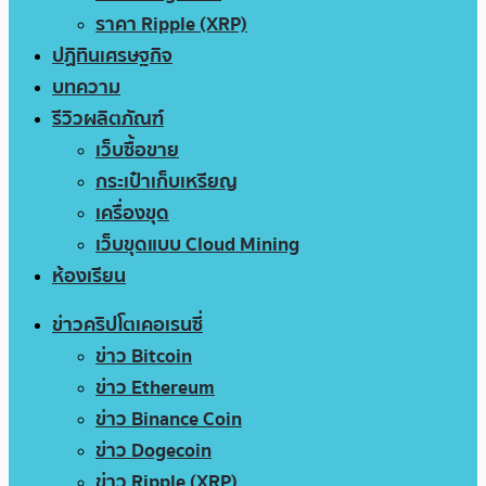
ราคา Ripple (XRP)
ปฏิทินเศรษฐกิจ
บทความ
รีวิวผลิตภัณฑ์
เว็บซื้อขาย
กระเป๋าเก็บเหรียญ
เครื่องขุด
เว็บขุดแบบ Cloud Mining
ห้องเรียน
ข่าวคริปโตเคอเรนซี่
ข่าว Bitcoin
ข่าว Ethereum
ข่าว Binance Coin
ข่าว Dogecoin
ข่าว Ripple (XRP)