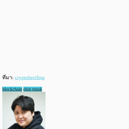
ที่มา:
cryptobreifing
blockchain
elon musk