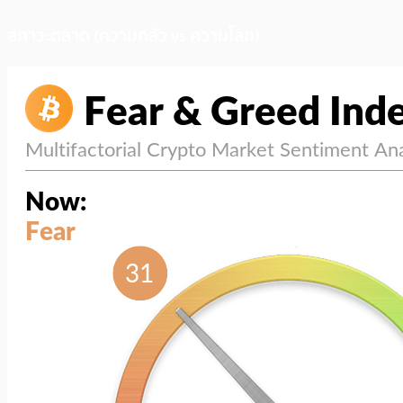
สภาวะตลาด (ความกลัว vs ความโลภ)