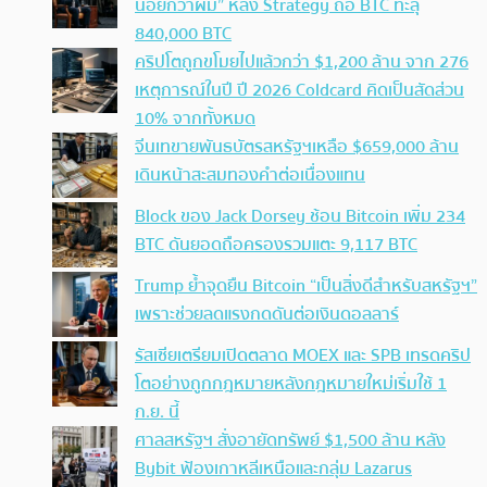
น้อยกว่าผม” หลัง Strategy ถือ BTC ทะลุ
840,000 BTC
คริปโตถูกขโมยไปแล้วกว่า $1,200 ล้าน จาก 276
เหตุการณ์ในปี ปี 2026 Coldcard คิดเป็นสัดส่วน
10% จากทั้งหมด
จีนเทขายพันธบัตรสหรัฐฯเหลือ $659,000 ล้าน
เดินหน้าสะสมทองคำต่อเนื่องแทน
Block ของ Jack Dorsey ช้อน Bitcoin เพิ่ม 234
BTC ดันยอดถือครองรวมแตะ 9,117 BTC
Trump ย้ำจุดยืน Bitcoin “เป็นสิ่งดีสำหรับสหรัฐฯ”
เพราะช่วยลดแรงกดดันต่อเงินดอลลาร์
รัสเซียเตรียมเปิดตลาด MOEX และ SPB เทรดคริป
โตอย่างถูกกฎหมายหลังกฎหมายใหม่เริ่มใช้ 1
ก.ย. นี้
ศาลสหรัฐฯ สั่งอายัดทรัพย์ $1,500 ล้าน หลัง
Bybit ฟ้องเกาหลีเหนือและกลุ่ม Lazarus