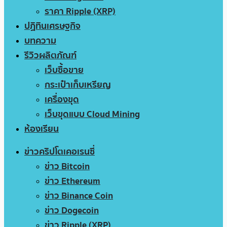
ราคา Ripple (XRP)
ปฏิทินเศรษฐกิจ
บทความ
รีวิวผลิตภัณฑ์
เว็บซื้อขาย
กระเป๋าเก็บเหรียญ
เครื่องขุด
เว็บขุดแบบ Cloud Mining
ห้องเรียน
ข่าวคริปโตเคอเรนซี่
ข่าว Bitcoin
ข่าว Ethereum
ข่าว Binance Coin
ข่าว Dogecoin
ข่าว Ripple (XRP)