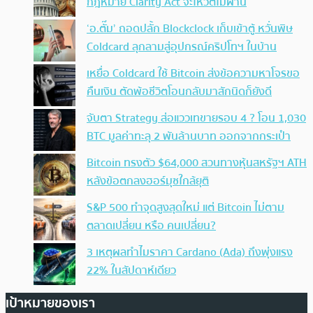
กฎหมาย Clarity Act จะโหวตไม่ผ่าน
‘อ.ตั๊ม’ ถอดปลั้ก Blockclock เก็บเข้าตู้ หวั่นพิษ
Coldcard ลุกลามสู่อุปกรณ์คริปโทฯ ในบ้าน
เหยื่อ Coldcard ใช้ Bitcoin ส่งข้อความหาโจรขอ
คืนเงิน ตัดพ้อชีวิตโอนกลับมาสักนิดก็ยังดี
จับตา Strategy ส่อแววเทขายรอบ 4 ? โอน 1,030
BTC มูลค่าทะลุ 2 พันล้านบาท ออกจากกระเป๋า
Bitcoin ทรงตัว $64,000 สวนทางหุ้นสหรัฐฯ ATH
หลังข้อตกลงฮอร์มุซใกล้ยุติ
S&P 500 ทำจุดสูงสุดใหม่ แต่ Bitcoin ไม่ตาม
ตลาดเปลี่ยน หรือ คนเปลี่ยน?
3 เหตุผลทำไมราคา Cardano (Ada) ถึงพุ่งแรง
22% ในสัปดาห์เดียว
เป้าหมายของเรา