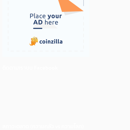
ติดตามเราบน Facebook
สภาวะตลาด (ความกลัว vs ความโลภ)