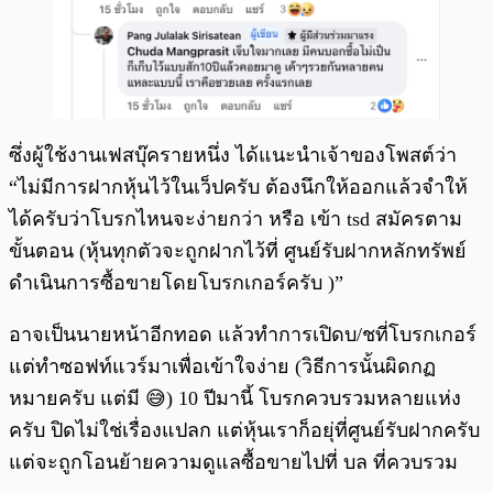
ซึ่งผู้ใช้งานเฟสบุ๊ครายหนึ่ง ได้แนะนำเจ้าของโพสต์ว่า
“ไม่มีการฝากหุ้นไว้ในเว็ปครับ ต้องนึกให้ออกแล้วจำให้
ได้ครับว่าโบรกไหนจะง่ายกว่า หรือ เข้า tsd สมัครตาม
ขั้นตอน (หุ้นทุกตัวจะถูกฝากไว้ที่ ศูนย์รับฝากหลักทรัพย์
ดำเนินการซื้อขายโดยโบรกเกอร์ครับ )”
อาจเป็นนายหน้าอีกทอด แล้วทำการเปิดบ/ชที่โบรกเกอร์
แต่ทำซอฟท์แวร์มาเพื่อเข้าใจง่าย (วิธีการนั้นผิดกฏ
หมายครับ แต่มี 😅) 10 ปีมานี้ โบรกควบรวมหลายแห่ง
ครับ ปิดไม่ใช่เรื่องแปลก แต่หุ้นเราก็อยุ่ที่ศูนย์รับฝากครับ
แต่จะถูกโอนย้ายความดูแลซื้อขายไปที่ บล ที่ควบรวม