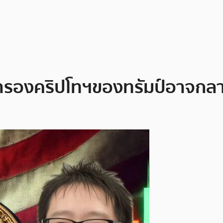
รองคริปโทฯของทรัมป์อาจกลายเ