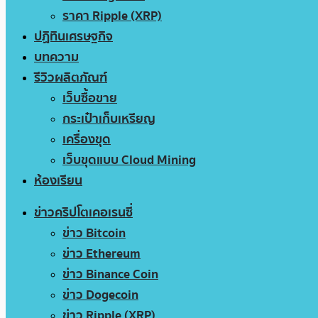
ราคา Ripple (XRP)
ปฏิทินเศรษฐกิจ
บทความ
รีวิวผลิตภัณฑ์
เว็บซื้อขาย
กระเป๋าเก็บเหรียญ
เครื่องขุด
เว็บขุดแบบ Cloud Mining
ห้องเรียน
ข่าวคริปโตเคอเรนซี่
ข่าว Bitcoin
ข่าว Ethereum
ข่าว Binance Coin
ข่าว Dogecoin
ข่าว Ripple (XRP)