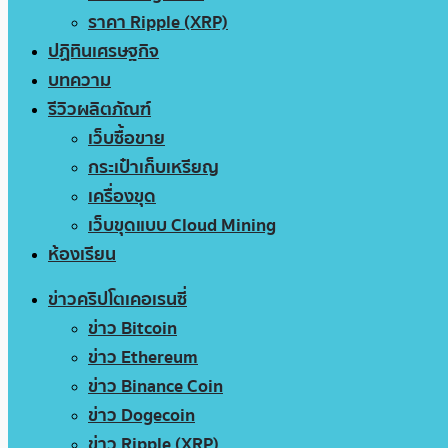
ราคา Ripple (XRP)
ปฏิทินเศรษฐกิจ
บทความ
รีวิวผลิตภัณฑ์
เว็บซื้อขาย
กระเป๋าเก็บเหรียญ
เครื่องขุด
เว็บขุดแบบ Cloud Mining
ห้องเรียน
ข่าวคริปโตเคอเรนซี่
ข่าว Bitcoin
ข่าว Ethereum
ข่าว Binance Coin
ข่าว Dogecoin
ข่าว Ripple (XRP)