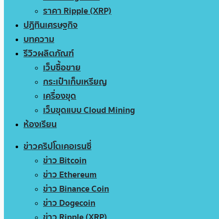
ราคา Ripple (XRP)
ปฏิทินเศรษฐกิจ
บทความ
รีวิวผลิตภัณฑ์
เว็บซื้อขาย
กระเป๋าเก็บเหรียญ
เครื่องขุด
เว็บขุดแบบ Cloud Mining
ห้องเรียน
ข่าวคริปโตเคอเรนซี่
ข่าว Bitcoin
ข่าว Ethereum
ข่าว Binance Coin
ข่าว Dogecoin
ข่าว Ripple (XRP)