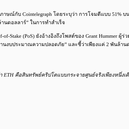
มภาษณ์กับ Cointelegraph โดยระบุว่า การโจมตีแบบ 51% บ
ล้านดอลลาร์” ในการทำสำเร็จ
of-of-Stake (PoS) ยังอ้างอิงถึงโพสต์ของ Grant Hummer ผู้ร่
ด้านงบประมาณความปลอดภัย” และชี้ว่าเพียงแค่ 2 พันล้า
า ETH คือสินทรัพย์คริปโตแบบกระจายศูนย์จริงเพียงหนึ่งเดีย