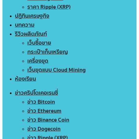
ราคา Ripple (XRP)
ปฏิทินเศรษฐกิจ
บทความ
รีวิวผลิตภัณฑ์
เว็บซื้อขาย
กระเป๋าเก็บเหรียญ
เครื่องขุด
เว็บขุดแบบ Cloud Mining
ห้องเรียน
ข่าวคริปโตเคอเรนซี่
ข่าว Bitcoin
ข่าว Ethereum
ข่าว Binance Coin
ข่าว Dogecoin
ข่าว Ripple (XRP)