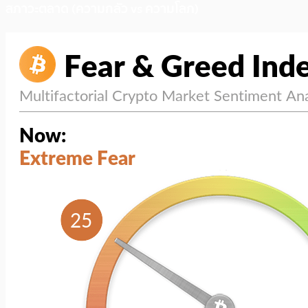
สภาวะตลาด (ความกลัว vs ความโลภ)