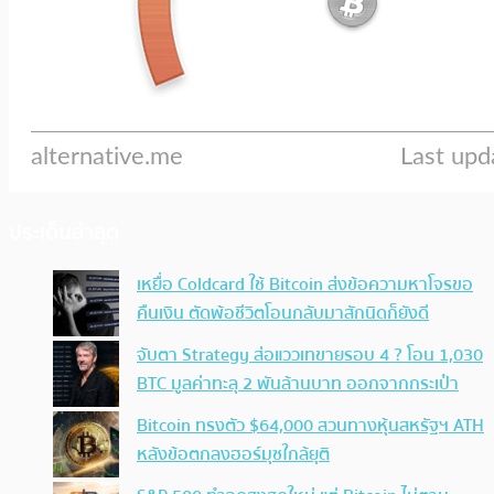
ประเด็นล่าสุด
เหยื่อ Coldcard ใช้ Bitcoin ส่งข้อความหาโจรขอ
คืนเงิน ตัดพ้อชีวิตโอนกลับมาสักนิดก็ยังดี
จับตา Strategy ส่อแววเทขายรอบ 4 ? โอน 1,030
BTC มูลค่าทะลุ 2 พันล้านบาท ออกจากกระเป๋า
Bitcoin ทรงตัว $64,000 สวนทางหุ้นสหรัฐฯ ATH
หลังข้อตกลงฮอร์มุซใกล้ยุติ