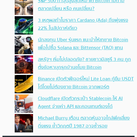
S&P 500 ทำจุดสูงสุดใหม่ แต่ Bitcoin ไม่ตาม
ตลาดเปลี่ยน หรือ คนเปลี่ยน?
3 เหตุผลทำไมราคา Cardano (Ada) ถึงพุ่งแรง
22% ในสัปดาห์เดียว
นักลงทุน Uber รุ่นแรก แนะนำให้เทขาย Bitcoin
เพื่อไปซื้อ Solana และ Bittensor (TAO) แทน
สหรัฐฯ เริ่มไม่ปลอดภัย? ชายชาวมิสซูรี 3 คน ถูก
ตั้งข้อหาบุกรุกบ้านขโมย Bitcoin
Binance เปิดตัวฟีเจอร์ใหม่ Lite Loan กู้ยืม USDT
ได้โดยไม่ต้องขาย Bitcoin จากพอร์ต
Cloudflare เปิดตัวกระเป๋า Stablecoin ให้ AI
Agent จ่ายค่า API และคอนเทนต์เองได้
Michael Burry เตือน ตลาดหุ้นอาจใกล้พีคเสี่ยง
ดิ่งแรง ย้ำวิกฤตปี 1987 อาจซ้ำรอย