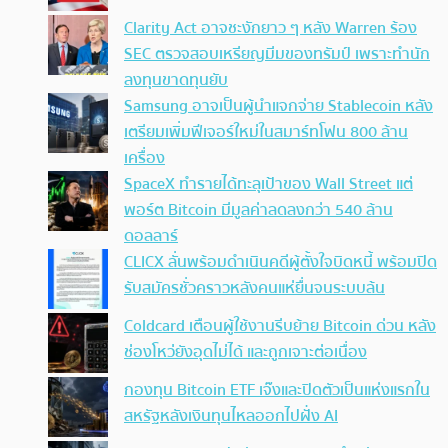
Clarity Act อาจชะงักยาว ๆ หลัง Warren ร้อง
SEC ตรวจสอบเหรียญมีมของทรัมป์ เพราะทำนัก
ลงทุนขาดทุนยับ
Samsung อาจเป็นผู้นำแจกจ่าย Stablecoin หลัง
เตรียมเพิ่มฟีเจอร์ใหม่ในสมาร์ทโฟน 800 ล้าน
เครื่อง
SpaceX ทำรายได้ทะลุเป้าของ Wall Street แต่
พอร์ต Bitcoin มีมูลค่าลดลงกว่า 540 ล้าน
ดอลลาร์
CLICX ลั่นพร้อมดำเนินคดีผู้ตั้งใจบิดหนี้ พร้อมปิด
รับสมัครชั่วคราวหลังคนแห่ยื่นจนระบบล้น
Coldcard เตือนผู้ใช้งานรีบย้าย Bitcoin ด่วน หลัง
ช่องโหว่ยังอุดไม่ได้ และถูกเจาะต่อเนื่อง
กองทุน Bitcoin ETF เจ๊งและปิดตัวเป็นแห่งแรกใน
สหรัฐหลังเงินทุนไหลออกไปฝั่ง AI