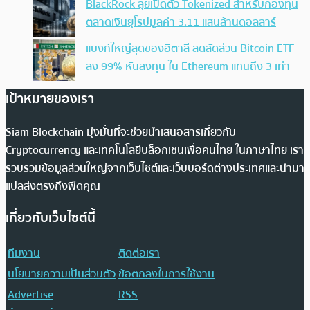
BlackRock ลุยเปิดตัว Tokenized สำหรับกองทุน
ตลาดเงินยุโรปมูลค่า 3.11 แสนล้านดอลลาร์
แบงก์ใหญ่สุดของอิตาลี ลดสัดส่วน Bitcoin ETF
ลง 99% หันลงทุน ใน Ethereum แทนถึง 3 เท่า
เป้าหมายของเรา
Siam Blockchain มุ่งมั่นที่จะช่วยนำเสนอสารเกี่ยวกับ
Cryptocurrency และเทคโนโลยีบล็อกเชนเพื่อคนไทย ในภาษาไทย เรา
รวบรวมข้อมูลส่วนใหญ่จากเว็บไซต์และเว็บบอร์ดต่างประเทศและนำมา
แปลส่งตรงถึงฟีดคุณ
เกี่ยวกับเว็บไซต์นี้
ทีมงาน
ติดต่อเรา
นโยบายความเป็นส่วนตัว
ข้อตกลงในการใช้งาน
Advertise
RSS