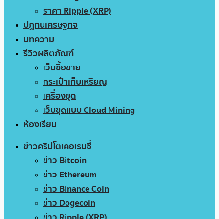
ราคา Ripple (XRP)
ปฏิทินเศรษฐกิจ
บทความ
รีวิวผลิตภัณฑ์
เว็บซื้อขาย
กระเป๋าเก็บเหรียญ
เครื่องขุด
เว็บขุดแบบ Cloud Mining
ห้องเรียน
ข่าวคริปโตเคอเรนซี่
ข่าว Bitcoin
ข่าว Ethereum
ข่าว Binance Coin
ข่าว Dogecoin
ข่าว Ripple (XRP)