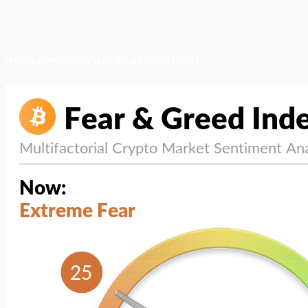
สภาวะตลาด (ความกลัว vs ความโลภ)