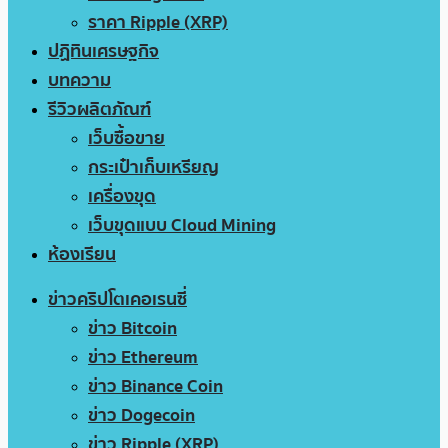
ราคา Ripple (XRP)
ปฏิทินเศรษฐกิจ
บทความ
รีวิวผลิตภัณฑ์
เว็บซื้อขาย
กระเป๋าเก็บเหรียญ
เครื่องขุด
เว็บขุดแบบ Cloud Mining
ห้องเรียน
ข่าวคริปโตเคอเรนซี่
ข่าว Bitcoin
ข่าว Ethereum
ข่าว Binance Coin
ข่าว Dogecoin
ข่าว Ripple (XRP)