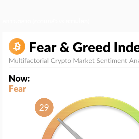
สภาวะตลาด (ความกลัว vs ความโลภ)