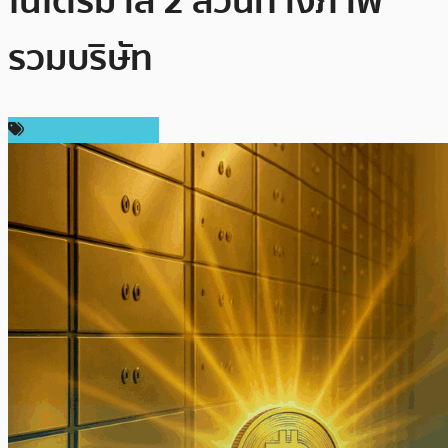
ในไตรมาส 2 สวนทางภาพ
รวมบริษัท
ข่าวคริปโตเคอเรนซี่