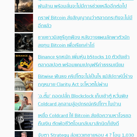
พันล้าน พร้อมลั่นจะไม่มีการช่วยเหลืออีกต่อไป
กราฟ Bitcoin ส่งสัญญาณว่าตลาดกระทิงจะไม่มี
อีกแล้ว
ชายชาวมิสซูรีถูกฟ้อง หลังวางแผนลักพาตัวนัก
ลงทุน Bitcoin เพื่อเรียกค่าไถ่
Binance รุกหนัก เพิ่มหุ้น bStocks 10 ตัวดังเข้า
ตลาดสปอต พร้อมแคมเปญฟรีค่าธรรมเนียม
Bitwise ฟันธง คริปโตจะไม่เป็นไร แม้สัปดาห์นี้ร่าง
กฎหมาย Clarity Act จะโหวตไม่ผ่าน
‘อ.ตั๊ม’ ถอดปลั้ก Blockclock เก็บเข้าตู้ หวั่นพิษ
Coldcard ลุกลามสู่อุปกรณ์คริปโทฯ ในบ้าน
เหยื่อ Coldcard ใช้ Bitcoin ส่งข้อความหาโจรขอ
คืนเงิน ตัดพ้อชีวิตโอนกลับมาสักนิดก็ยังดี
จับตา Strategy ส่อแววเทขายรอบ 4 ? โอน 1,030