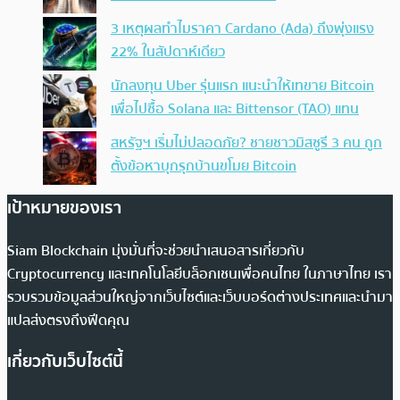
3 เหตุผลทำไมราคา Cardano (Ada) ถึงพุ่งแรง
22% ในสัปดาห์เดียว
นักลงทุน Uber รุ่นแรก แนะนำให้เทขาย Bitcoin
เพื่อไปซื้อ Solana และ Bittensor (TAO) แทน
สหรัฐฯ เริ่มไม่ปลอดภัย? ชายชาวมิสซูรี 3 คน ถูก
ตั้งข้อหาบุกรุกบ้านขโมย Bitcoin
เป้าหมายของเรา
Siam Blockchain มุ่งมั่นที่จะช่วยนำเสนอสารเกี่ยวกับ
Cryptocurrency และเทคโนโลยีบล็อกเชนเพื่อคนไทย ในภาษาไทย เรา
รวบรวมข้อมูลส่วนใหญ่จากเว็บไซต์และเว็บบอร์ดต่างประเทศและนำมา
แปลส่งตรงถึงฟีดคุณ
เกี่ยวกับเว็บไซต์นี้