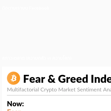
ติดตามเราบน Facebook
สภาวะตลาด (ความกลัว vs ความโลภ)