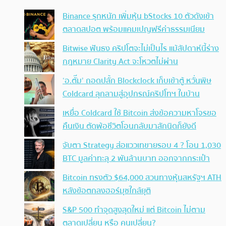
Binance รุกหนัก เพิ่มหุ้น bStocks 10 ตัวดังเข้า
ตลาดสปอต พร้อมแคมเปญฟรีค่าธรรมเนียม
Bitwise ฟันธง คริปโตจะไม่เป็นไร แม้สัปดาห์นี้ร่าง
กฎหมาย Clarity Act จะโหวตไม่ผ่าน
‘อ.ตั๊ม’ ถอดปลั้ก Blockclock เก็บเข้าตู้ หวั่นพิษ
Coldcard ลุกลามสู่อุปกรณ์คริปโทฯ ในบ้าน
เหยื่อ Coldcard ใช้ Bitcoin ส่งข้อความหาโจรขอ
คืนเงิน ตัดพ้อชีวิตโอนกลับมาสักนิดก็ยังดี
จับตา Strategy ส่อแววเทขายรอบ 4 ? โอน 1,030
BTC มูลค่าทะลุ 2 พันล้านบาท ออกจากกระเป๋า
Bitcoin ทรงตัว $64,000 สวนทางหุ้นสหรัฐฯ ATH
หลังข้อตกลงฮอร์มุซใกล้ยุติ
S&P 500 ทำจุดสูงสุดใหม่ แต่ Bitcoin ไม่ตาม
ตลาดเปลี่ยน หรือ คนเปลี่ยน?