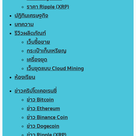
ราคา Ripple (XRP)
ปฏิทินเศรษฐกิจ
บทความ
รีวิวผลิตภัณฑ์
เว็บซื้อขาย
กระเป๋าเก็บเหรียญ
เครื่องขุด
เว็บขุดแบบ Cloud Mining
ห้องเรียน
ข่าวคริปโตเคอเรนซี่
ข่าว Bitcoin
ข่าว Ethereum
ข่าว Binance Coin
ข่าว Dogecoin
ข่าว Ripple (XRP)