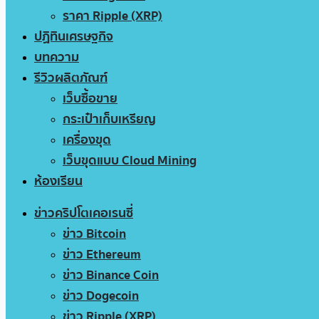
ราคา Ripple (XRP)
ปฏิทินเศรษฐกิจ
บทความ
รีวิวผลิตภัณฑ์
เว็บซื้อขาย
กระเป๋าเก็บเหรียญ
เครื่องขุด
เว็บขุดแบบ Cloud Mining
ห้องเรียน
ข่าวคริปโตเคอเรนซี่
ข่าว Bitcoin
ข่าว Ethereum
ข่าว Binance Coin
ข่าว Dogecoin
ข่าว Ripple (XRP)