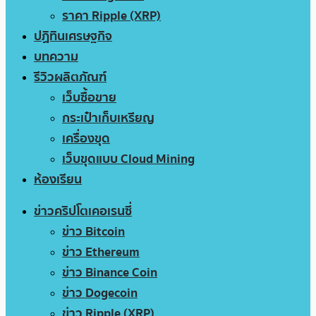
ราคา Ripple (XRP)
ปฏิทินเศรษฐกิจ
บทความ
รีวิวผลิตภัณฑ์
เว็บซื้อขาย
กระเป๋าเก็บเหรียญ
เครื่องขุด
เว็บขุดแบบ Cloud Mining
ห้องเรียน
ข่าวคริปโตเคอเรนซี่
ข่าว Bitcoin
ข่าว Ethereum
ข่าว Binance Coin
ข่าว Dogecoin
ข่าว Ripple (XRP)