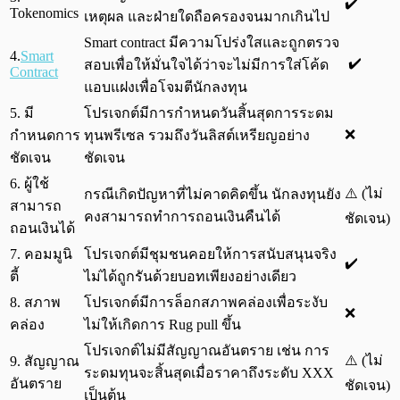
✔️
Tokenomics
เหตุผล และฝ่ายใดถือครองจนมากเกินไป
Smart contract มีความโปร่งใสและถูกตรวจ
4.
Smart
✔️
สอบเพื่อให้มั่นใจได้ว่าจะไม่มีการใส่โค้ด
Contract
แอบแฝงเพื่อโจมตีนักลงทุน
5. มี
โปรเจกต์มีการกำหนดวันสิ้นสุดการระดม
❌
กำหนดการ
ทุนพรีเซล รวมถึงวันลิสต์เหรียญอย่าง
ชัดเจน
ชัดเจน
6. ผู้ใช้
⚠️ (ไม่
กรณีเกิดปัญหาที่ไม่คาดคิดขึ้น นักลงทุนยัง
สามารถ
คงสามารถทำการถอนเงินคืนได้
ชัดเจน)
ถอนเงินได้
7. คอมมูนิ
โปรเจกต์มีชุมชนคอยให้การสนับสนุนจริง
✔️
ตี้
ไม่ได้ถูกรันด้วยบอทเพียงอย่างเดียว
8. สภาพ
โปรเจกต์มีการล็อกสภาพคล่องเพื่อระงับ
❌
คล่อง
ไม่ให้เกิดการ Rug pull ขึ้น
โปรเจกต์ไม่มีสัญญาณอันตราย เช่น การ
⚠️ (ไม่
9. สัญญาณ
ระดมทุนจะสิ้นสุดเมื่อราคาถึงระดับ XXX
อันตราย
ชัดเจน)
เป็นต้น