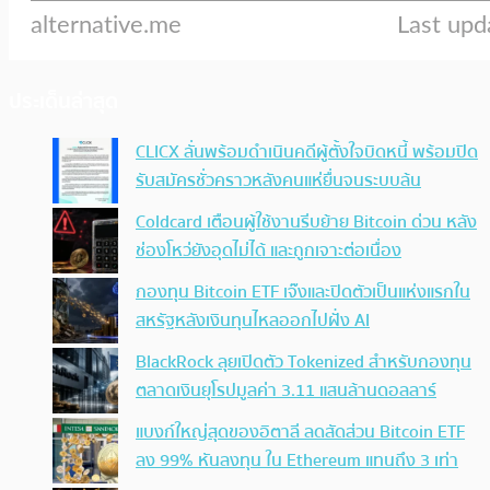
ประเด็นล่าสุด
CLICX ลั่นพร้อมดำเนินคดีผู้ตั้งใจบิดหนี้ พร้อมปิด
รับสมัครชั่วคราวหลังคนแห่ยื่นจนระบบล้น
Coldcard เตือนผู้ใช้งานรีบย้าย Bitcoin ด่วน หลัง
ช่องโหว่ยังอุดไม่ได้ และถูกเจาะต่อเนื่อง
กองทุน Bitcoin ETF เจ๊งและปิดตัวเป็นแห่งแรกใน
สหรัฐหลังเงินทุนไหลออกไปฝั่ง AI
BlackRock ลุยเปิดตัว Tokenized สำหรับกองทุน
ตลาดเงินยุโรปมูลค่า 3.11 แสนล้านดอลลาร์
แบงก์ใหญ่สุดของอิตาลี ลดสัดส่วน Bitcoin ETF
ลง 99% หันลงทุน ใน Ethereum แทนถึง 3 เท่า