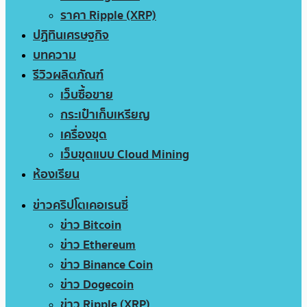
ราคา Ripple (XRP)
ปฏิทินเศรษฐกิจ
บทความ
รีวิวผลิตภัณฑ์
เว็บซื้อขาย
กระเป๋าเก็บเหรียญ
เครื่องขุด
เว็บขุดแบบ Cloud Mining
ห้องเรียน
ข่าวคริปโตเคอเรนซี่
ข่าว Bitcoin
ข่าว Ethereum
ข่าว Binance Coin
ข่าว Dogecoin
ข่าว Ripple (XRP)