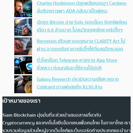
Charles Hoskinson ปลุกพลังคอมมูฯ Cardano
ลั่นต้องการพา ADA กลับมาเป็นผู้ชนะ
นักขุด Bitcoin สาย Solo เจอบล็อก รับทรัพย์คน
เดียว 6.6 ล้านบาท ไม่สนวิกฤตศรัทธาคริปโทฯ
Bernstein เตือนหากกฎหมาย CLARITY Act ไม่
ผ่าน อาจกดดันราคาคริปโตให้ดิ่งลงอีกระลอก
ทั่วโลกช็อก Telegram หายจาก App Store
ชั่วคราว ก่อนกลับมาใช้งานได้ปกติ
Galaxy Research ประเมินความเสียหายจาก
Coldcard อาจพุ่งสูงถึง $130 ล้าน
เป้าหมายของเรา
Siam Blockchain มุ่งมั่นที่จะช่วยนำเสนอสารเกี่ยวกับ
Cryptocurrency และเทคโนโลยีบล็อกเชนเพื่อคนไทย ในภาษาไทย เรา
รวบรวมข้อมูลส่วนใหญ่จากเว็บไซต์และเว็บบอร์ดต่างประเทศและนำมา