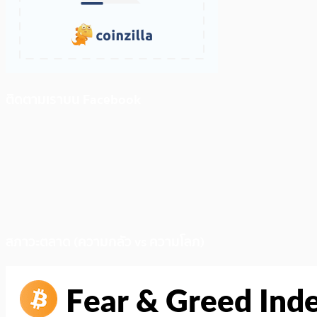
ติดตามเราบน Facebook
สภาวะตลาด (ความกลัว vs ความโลภ)