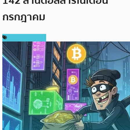
142 ล้านดอลลาร์ในเดือน
กรกฎาคม
ข่าวคริปโตเคอเรนซี่