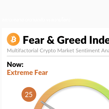
สภาวะตลาด (ความกลัว vs ความโลภ)