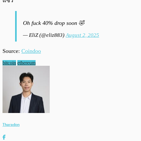
แซว
Oh fuck 40% drop soon 🤣
— EliZ (@eliz883)
August 2, 2025
Source:
Coindoo
bitcoin
ethereum
Tharadon