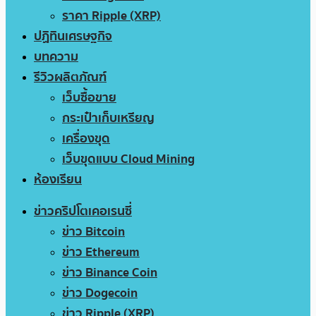
ราคา Ripple (XRP)
ปฏิทินเศรษฐกิจ
บทความ
รีวิวผลิตภัณฑ์
เว็บซื้อขาย
กระเป๋าเก็บเหรียญ
เครื่องขุด
เว็บขุดแบบ Cloud Mining
ห้องเรียน
ข่าวคริปโตเคอเรนซี่
ข่าว Bitcoin
ข่าว Ethereum
ข่าว Binance Coin
ข่าว Dogecoin
ข่าว Ripple (XRP)