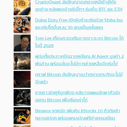
CryptoQuant ส่งสัญญาณตลาดหมีเข้าสู่โค้ง
สุดท้าย หลังพบเจ้าคริปโทฯ ซุ่มเก็บ BTC และ ETH
Dubai Duty Free เปิดรับชำระเงินด้วย Shiba Inu
และคริปโตอื่นรวม 30 สกุลเป็นครั้งแรก
Tom Lee เตือนควอนตัมอาจเจาะระบบ Bitcoin ได้
ในปี 2028
ผู้ก่อตั้งประกาศปิดฉากเหรียญ AI Agent มูลค่า 2
พันล้าน พร้อมลั่นจะไม่มีการช่วยเหลืออีกต่อไป
กราฟ Bitcoin ส่งสัญญาณว่าตลาดกระทิงจะไม่มี
อีกแล้ว
ชายชาวมิสซูรีถูกฟ้อง หลังวางแผนลักพาตัวนัก
ลงทุน Bitcoin เพื่อเรียกค่าไถ่
Binance รุกหนัก เพิ่มหุ้น bStocks 10 ตัวดังเข้า
ตลาดสปอต พร้อมแคมเปญฟรีค่าธรรมเนียม