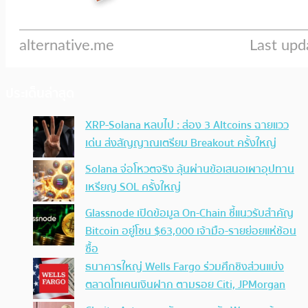
ประเด็นล่าสุด
XRP-Solana หลบไป : ส่อง 3 Altcoins ฉายแวว
เด่น ส่งสัญญาณเตรียม Breakout ครั้งใหญ่
Solana จ่อโหวตจริง ลุ้นผ่านข้อเสนอเผาอุปทาน
เหรียญ SOL ครั้งใหญ่
Glassnode เปิดข้อมูล On-Chain ชี้แนวรับสำคัญ
Bitcoin อยู่โซน $63,000 เจ้ามือ-รายย่อยแห่ช้อน
ซื้อ
ธนาคารใหญ่ Wells Fargo ร่วมศึกชิงส่วนแบ่ง
ตลาดโทเคนเงินฝาก ตามรอย Citi, JPMorgan