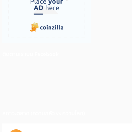
ติดตามเราบน Facebook
สภาวะตลาด (ความกลัว vs ความโลภ)