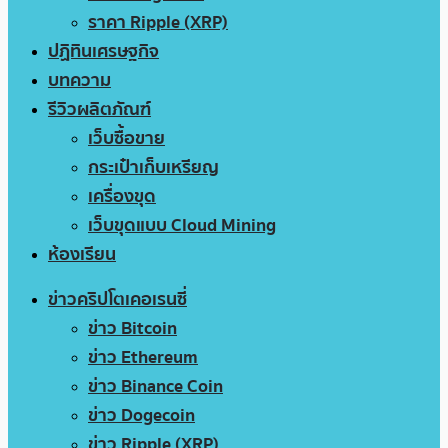
ราคา Ripple (XRP)
ปฏิทินเศรษฐกิจ
บทความ
รีวิวผลิตภัณฑ์
เว็บซื้อขาย
กระเป๋าเก็บเหรียญ
เครื่องขุด
เว็บขุดแบบ Cloud Mining
ห้องเรียน
ข่าวคริปโตเคอเรนซี่
ข่าว Bitcoin
ข่าว Ethereum
ข่าว Binance Coin
ข่าว Dogecoin
ข่าว Ripple (XRP)