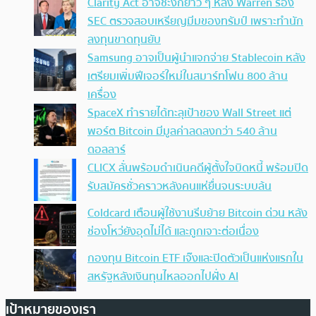
Clarity Act อาจชะงักยาว ๆ หลัง Warren ร้อง
SEC ตรวจสอบเหรียญมีมของทรัมป์ เพราะทำนัก
ลงทุนขาดทุนยับ
Samsung อาจเป็นผู้นำแจกจ่าย Stablecoin หลัง
เตรียมเพิ่มฟีเจอร์ใหม่ในสมาร์ทโฟน 800 ล้าน
เครื่อง
SpaceX ทำรายได้ทะลุเป้าของ Wall Street แต่
พอร์ต Bitcoin มีมูลค่าลดลงกว่า 540 ล้าน
ดอลลาร์
CLICX ลั่นพร้อมดำเนินคดีผู้ตั้งใจบิดหนี้ พร้อมปิด
รับสมัครชั่วคราวหลังคนแห่ยื่นจนระบบล้น
Coldcard เตือนผู้ใช้งานรีบย้าย Bitcoin ด่วน หลัง
ช่องโหว่ยังอุดไม่ได้ และถูกเจาะต่อเนื่อง
กองทุน Bitcoin ETF เจ๊งและปิดตัวเป็นแห่งแรกใน
สหรัฐหลังเงินทุนไหลออกไปฝั่ง AI
เป้าหมายของเรา