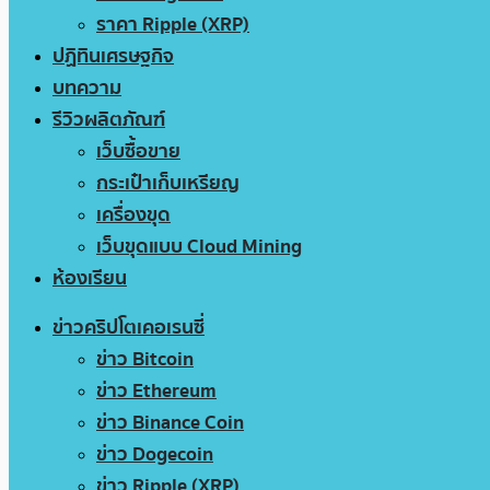
ราคา Ripple (XRP)
ปฏิทินเศรษฐกิจ
บทความ
รีวิวผลิตภัณฑ์
เว็บซื้อขาย
กระเป๋าเก็บเหรียญ
เครื่องขุด
เว็บขุดแบบ Cloud Mining
ห้องเรียน
ข่าวคริปโตเคอเรนซี่
ข่าว Bitcoin
ข่าว Ethereum
ข่าว Binance Coin
ข่าว Dogecoin
ข่าว Ripple (XRP)