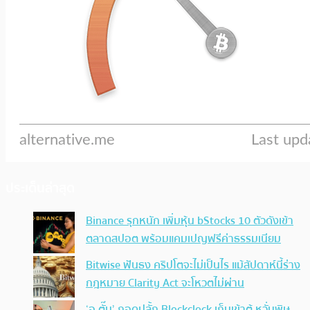
ประเด็นล่าสุด
Binance รุกหนัก เพิ่มหุ้น bStocks 10 ตัวดังเข้า
ตลาดสปอต พร้อมแคมเปญฟรีค่าธรรมเนียม
Bitwise ฟันธง คริปโตจะไม่เป็นไร แม้สัปดาห์นี้ร่าง
กฎหมาย Clarity Act จะโหวตไม่ผ่าน
‘อ.ตั๊ม’ ถอดปลั้ก Blockclock เก็บเข้าตู้ หวั่นพิษ