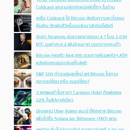
Coldcard ลุกลามสู่อุปกรณ์คริปโทฯ ในบ้าน
เหยื่อ Coldcard ใช้ Bitcoin ส่งข้อความหาโจรขอ
คืนเงิน ตัดพ้อชีวิตโอนกลับมาสักนิดก็ยังดี
จับตา Strategy ส่อแววเทขายรอบ 4 ? โอน 1,030
BTC มูลค่าทะลุ 2 พันล้านบาท ออกจากกระเป๋า
Bitcoin ทรงตัว $64,000 สวนทางหุ้นสหรัฐฯ ATH
หลังข้อตกลงฮอร์มุซใกล้ยุติ
S&P 500 ทำจุดสูงสุดใหม่ แต่ Bitcoin ไม่ตาม
ตลาดเปลี่ยน หรือ คนเปลี่ยน?
3 เหตุผลทำไมราคา Cardano (Ada) ถึงพุ่งแรง
22% ในสัปดาห์เดียว
นักลงทุน Uber รุ่นแรก แนะนำให้เทขาย Bitcoin
เพื่อไปซื้อ Solana และ Bittensor (TAO) แทน
สหรัฐฯ เริ่มไม่ปลอดภัย? ชายชาวมิสซูรี 3 คน ถูก