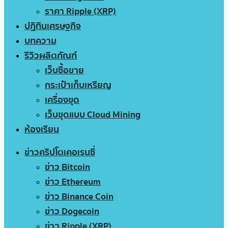
ราคา Ripple (XRP)
ปฏิทินเศรษฐกิจ
บทความ
รีวิวผลิตภัณฑ์
เว็บซื้อขาย
กระเป๋าเก็บเหรียญ
เครื่องขุด
เว็บขุดแบบ Cloud Mining
ห้องเรียน
ข่าวคริปโตเคอเรนซี่
ข่าว Bitcoin
ข่าว Ethereum
ข่าว Binance Coin
ข่าว Dogecoin
ข่าว Ripple (XRP)