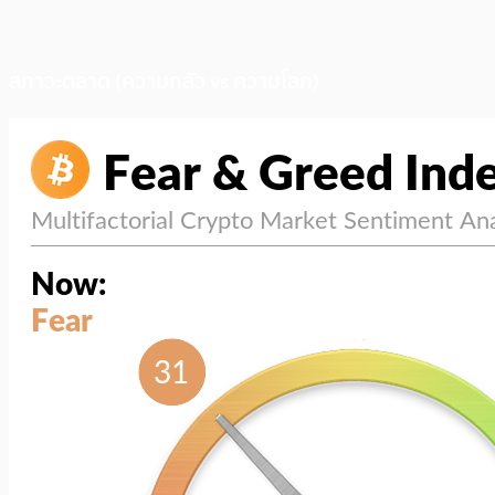
สภาวะตลาด (ความกลัว vs ความโลภ)