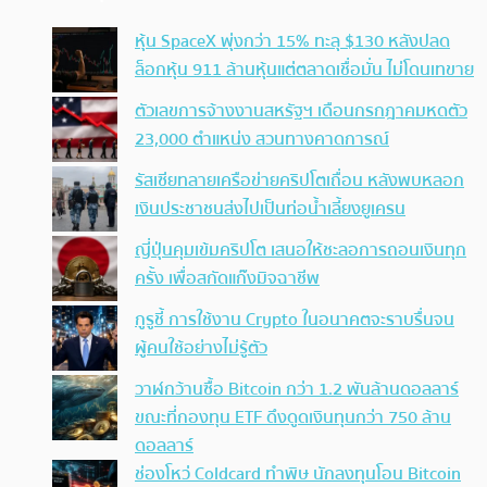
หุ้น SpaceX พุ่งกว่า 15% ทะลุ $130 หลังปลด
ล็อกหุ้น 911 ล้านหุ้นแต่ตลาดเชื่อมั่น ไม่โดนเทขาย
ตัวเลขการจ้างงานสหรัฐฯ เดือนกรกฎาคมหดตัว
23,000 ตำแหน่ง สวนทางคาดการณ์
รัสเซียทลายเครือข่ายคริปโตเถื่อน หลังพบหลอก
เงินประชาชนส่งไปเป็นท่อน้ำเลี้ยงยูเครน
ญี่ปุ่นคุมเข้มคริปโต เสนอให้ชะลอการถอนเงินทุก
ครั้ง เพื่อสกัดแก๊งมิจฉาชีพ
กูรูชี้ การใช้งาน Crypto ในอนาคตจะราบรื่นจน
ผู้คนใช้อย่างไม่รู้ตัว
วาฬกว้านซื้อ Bitcoin กว่า 1.2 พันล้านดอลลาร์
ขณะที่กองทุน ETF ดึงดูดเงินทุนกว่า 750 ล้าน
ดอลลาร์
ช่องโหว่ Coldcard ทำพิษ นักลงทุนโอน Bitcoin