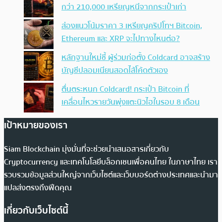
กว่า 210,000 เหรียญหนีจากกระเป๋าเก่า
ส่องแนวโน้มราคา 3 เหรียญคริปโทฯ Bitcoin,
Ethereum และ XRP จะไปทางไหนต่อ?
หลักฐานใหม่ชี้ ผู้ร่วมก่อตั้ง Coldcard อาจสร้าง
บัญชีปลอมเนียนสอดไส้โค้ดตัวเอง
ตื่นตระหนก Coldcard! กระเป๋า Bitcoin ที่
เคลื่อนไหวรายวันพุ่งแตะนิวไฮในรอบ 8 เดือน
เป้าหมายของเรา
Siam Blockchain มุ่งมั่นที่จะช่วยนำเสนอสารเกี่ยวกับ
Cryptocurrency และเทคโนโลยีบล็อกเชนเพื่อคนไทย ในภาษาไทย เรา
รวบรวมข้อมูลส่วนใหญ่จากเว็บไซต์และเว็บบอร์ดต่างประเทศและนำมา
แปลส่งตรงถึงฟีดคุณ
เกี่ยวกับเว็บไซต์นี้