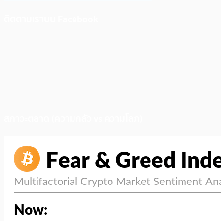
ติดตามเราบน Facebook
สภาวะตลาด (ความกลัว vs ความโลภ)