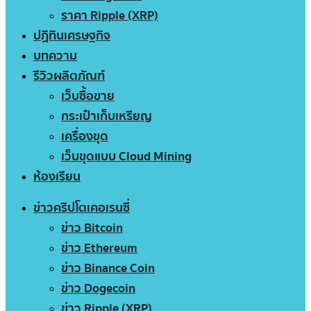
ราคา Ripple (XRP)
ปฏิทินเศรษฐกิจ
บทความ
รีวิวผลิตภัณฑ์
เว็บซื้อขาย
กระเป๋าเก็บเหรียญ
เครื่องขุด
เว็บขุดแบบ Cloud Mining
ห้องเรียน
ข่าวคริปโตเคอเรนซี่
ข่าว Bitcoin
ข่าว Ethereum
ข่าว Binance Coin
ข่าว Dogecoin
ข่าว Ripple (XRP)