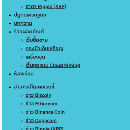
ราคา Ripple (XRP)
ปฏิทินเศรษฐกิจ
บทความ
รีวิวผลิตภัณฑ์
เว็บซื้อขาย
กระเป๋าเก็บเหรียญ
เครื่องขุด
เว็บขุดแบบ Cloud Mining
ห้องเรียน
ข่าวคริปโตเคอเรนซี่
ข่าว Bitcoin
ข่าว Ethereum
ข่าว Binance Coin
ข่าว Dogecoin
ข่าว Ripple (XRP)