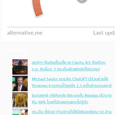
ประเด็นล่าสุด
สหรัฐฯ ยืนยันเลื่อนโหวต Clarity Act ถึงเดือน
ก.ย. ติดล็อก 3 ประเด็นขัดแย้งยังไร้ข้อสรุป
Michael Saylor ยอมรับ ChatGPT มีส่วนช่วยให้
Strategy ระดมทุนได้สูงถึง 1.5 หมื่นล้านดอลลาร์
แฉกลยุทธ์ บริษัทคลัง Bitcoinใน Nasdaq เจือจาง
หุ้น 98% โดยที่นักลงทุนแทบไม่รู้ตัว
ดร.เอ็ม ชี้ช่อง! ทำอย่างไรให้มีเงินเกษียณ 50 ล้าน