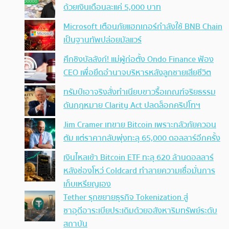
ด้วยเงินเดือนละแค่ 5,000 บาท
Microsoft เตือนภัยแฮกเกอร์กำลังใช้ BNB Chain
เป็นฐานทัพปล่อยมัลแวร์
ศึกชิงบัลลังก์! แม่ผู้ก่อตั้ง Ondo Finance ฟ้อง
CEO เพื่อยึดอำนาจบริหารหลังลูกชายเสียชีวิต
ทรัมป์เอาจริง สั่งทำเนียบขาวรื้อเกณฑ์จริยธรรม
ดันกฎหมาย Clarity Act ปลดล็อกคริปโทฯ
Jim Cramer เทขาย Bitcoin เพราะกลัวภัยควอน
ตัม แต่ราคากลับพุ่งทะลุ 65,000 ดอลลาร์อีกครั้ง
เงินไหลเข้า Bitcoin ETF ทะลุ 620 ล้านดอลลาร์
หลังช่องโหว่ Coldcard ทำลายความเชื่อมั่นการ
เก็บเหรียญเอง
Tether รุกขยายธุรกิจ Tokenization สู่
ซาอุดีอาระเบียประเดิมด้วยอสังหาริมทรัพย์ระดับ
สถาบัน