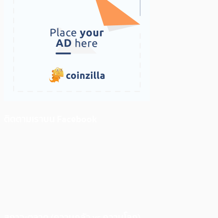
ติดตามเราบน Facebook
สภาวะตลาด (ความกลัว vs ความโลภ)