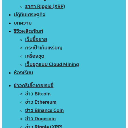
ราคา Ripple (XRP)
ปฏิทินเศรษฐกิจ
บทความ
รีวิวผลิตภัณฑ์
เว็บซื้อขาย
กระเป๋าเก็บเหรียญ
เครื่องขุด
เว็บขุดแบบ Cloud Mining
ห้องเรียน
ข่าวคริปโตเคอเรนซี่
ข่าว Bitcoin
ข่าว Ethereum
ข่าว Binance Coin
ข่าว Dogecoin
ข่าว Ripple (XRP)