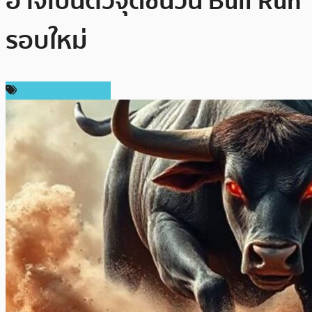
อาจเป็นตัวจุดชนวน Bull Run
รอบใหม่
ข่าวคริปโตเคอเรนซี่