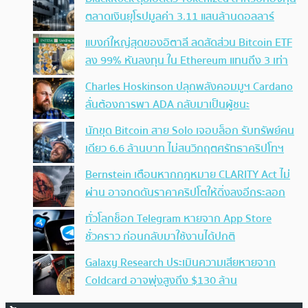
ตลาดเงินยุโรปมูลค่า 3.11 แสนล้านดอลลาร์
แบงก์ใหญ่สุดของอิตาลี ลดสัดส่วน Bitcoin ETF
ลง 99% หันลงทุน ใน Ethereum แทนถึง 3 เท่า
Charles Hoskinson ปลุกพลังคอมมูฯ Cardano
ลั่นต้องการพา ADA กลับมาเป็นผู้ชนะ
นักขุด Bitcoin สาย Solo เจอบล็อก รับทรัพย์คน
เดียว 6.6 ล้านบาท ไม่สนวิกฤตศรัทธาคริปโทฯ
Bernstein เตือนหากกฎหมาย CLARITY Act ไม่
ผ่าน อาจกดดันราคาคริปโตให้ดิ่งลงอีกระลอก
ทั่วโลกช็อก Telegram หายจาก App Store
ชั่วคราว ก่อนกลับมาใช้งานได้ปกติ
Galaxy Research ประเมินความเสียหายจาก
Coldcard อาจพุ่งสูงถึง $130 ล้าน