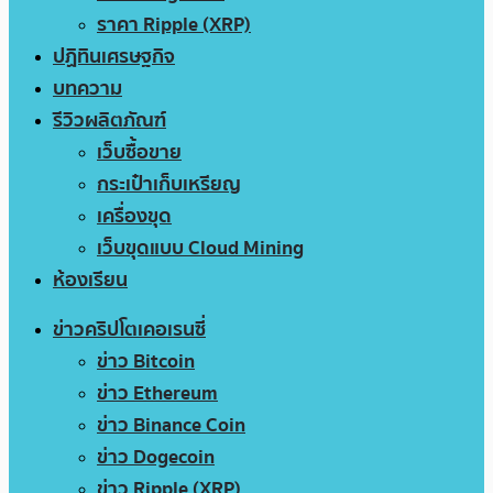
ราคา Ripple (XRP)
ปฏิทินเศรษฐกิจ
บทความ
รีวิวผลิตภัณฑ์
เว็บซื้อขาย
กระเป๋าเก็บเหรียญ
เครื่องขุด
เว็บขุดแบบ Cloud Mining
ห้องเรียน
ข่าวคริปโตเคอเรนซี่
ข่าว Bitcoin
ข่าว Ethereum
ข่าว Binance Coin
ข่าว Dogecoin
ข่าว Ripple (XRP)