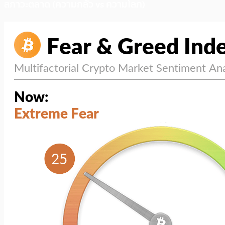
สภาวะตลาด (ความกลัว vs ความโลภ)