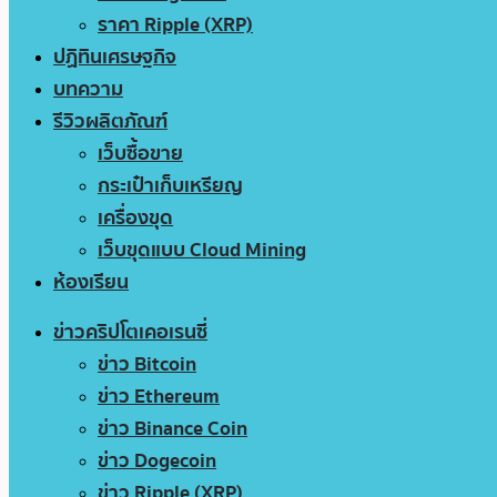
ราคา Ripple (XRP)
ปฏิทินเศรษฐกิจ
บทความ
รีวิวผลิตภัณฑ์
เว็บซื้อขาย
กระเป๋าเก็บเหรียญ
เครื่องขุด
เว็บขุดแบบ Cloud Mining
ห้องเรียน
ข่าวคริปโตเคอเรนซี่
ข่าว Bitcoin
ข่าว Ethereum
ข่าว Binance Coin
ข่าว Dogecoin
ข่าว Ripple (XRP)