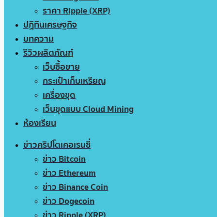
ราคา Ripple (XRP)
ปฏิทินเศรษฐกิจ
บทความ
รีวิวผลิตภัณฑ์
เว็บซื้อขาย
กระเป๋าเก็บเหรียญ
เครื่องขุด
เว็บขุดแบบ Cloud Mining
ห้องเรียน
ข่าวคริปโตเคอเรนซี่
ข่าว Bitcoin
ข่าว Ethereum
ข่าว Binance Coin
ข่าว Dogecoin
ข่าว Ripple (XRP)