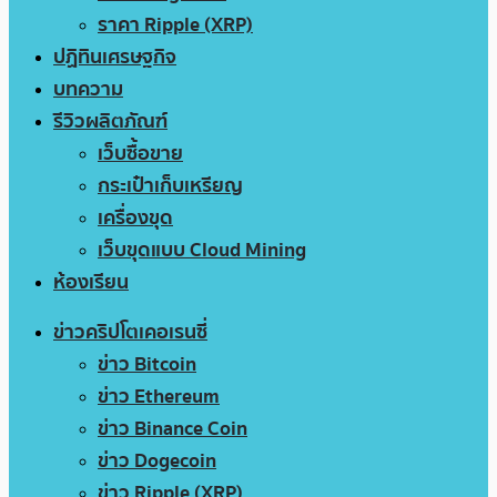
ราคา Ripple (XRP)
ปฏิทินเศรษฐกิจ
บทความ
รีวิวผลิตภัณฑ์
เว็บซื้อขาย
กระเป๋าเก็บเหรียญ
เครื่องขุด
เว็บขุดแบบ Cloud Mining
ห้องเรียน
ข่าวคริปโตเคอเรนซี่
ข่าว Bitcoin
ข่าว Ethereum
ข่าว Binance Coin
ข่าว Dogecoin
ข่าว Ripple (XRP)