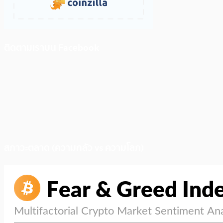
ติดตามเราบน Facebook
สภาวะตลาด (ความกลัว vs ความโลภ)