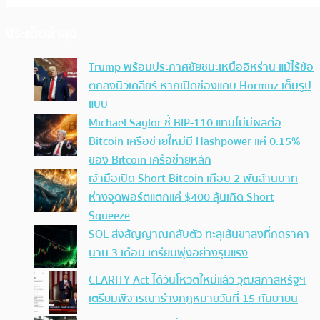
ประเด็นล่าสุด
Trump พร้อมประกาศชัยชนะเหนืออิหร่าน แม้ไร้ข้อ
ตกลงนิวเคลียร์ หากเปิดช่องแคบ Hormuz เต็มรูป
แบบ
Michael Saylor ชี้ BIP-110 แทบไม่มีผลต่อ
Bitcoin เครือข่ายใหม่มี Hashpower แค่ 0.15%
ของ Bitcoin เครือข่ายหลัก
เจ้ามือเปิด Short Bitcoin เกือบ 2 พันล้านบาท
ห่างจุดพอร์ตแตกแค่ $400 ลุ้นเกิด Short
Squeeze
SOL ส่งสัญญาณกลับตัว ทะลุเส้นขาลงที่กดราคา
นาน 3 เดือน เตรียมพุ่งอย่างรุนแรง
CLARITY Act ได้วันโหวตใหม่แล้ว วุฒิสภาสหรัฐฯ
เตรียมพิจารณาร่างกฎหมายวันที่ 15 กันยายน