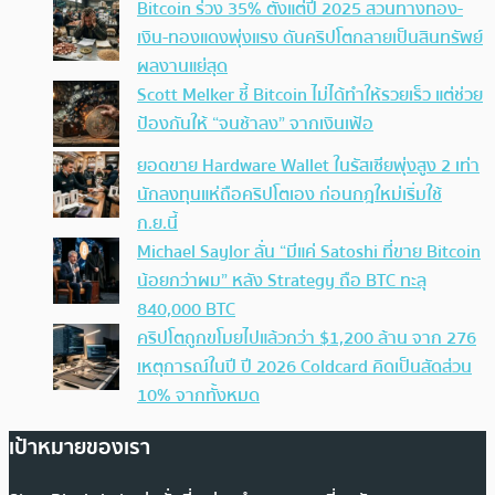
Bitcoin ร่วง 35% ตั้งแต่ปี 2025 สวนทางทอง-
เงิน-ทองแดงพุ่งแรง ดันคริปโตกลายเป็นสินทรัพย์
ผลงานแย่สุด
Scott Melker ชี้ Bitcoin ไม่ได้ทำให้รวยเร็ว แต่ช่วย
ป้องกันให้ “จนช้าลง” จากเงินเฟ้อ
ยอดขาย Hardware Wallet ในรัสเซียพุ่งสูง 2 เท่า
นักลงทุนแห่ถือคริปโตเอง ก่อนกฎใหม่เริ่มใช้
ก.ย.นี้
Michael Saylor ลั่น “มีแค่ Satoshi ที่ขาย Bitcoin
น้อยกว่าผม” หลัง Strategy ถือ BTC ทะลุ
840,000 BTC
คริปโตถูกขโมยไปแล้วกว่า $1,200 ล้าน จาก 276
เหตุการณ์ในปี ปี 2026 Coldcard คิดเป็นสัดส่วน
10% จากทั้งหมด
เป้าหมายของเรา