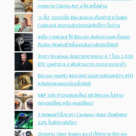
กฎหมาย Clarity Act จะโหวตไม่ผ่าน
‘อ.ตั๊ม’ ถอดปลั้ก Blockclock เก็บเข้าตู้ หวั่นพิษ
Coldcard ลุกลามสู่อุปกรณ์คริปโทฯ ในบ้าน
เหยื่อ Coldcard ใช้ Bitcoin ส่งข้อความหาโจรขอ
คืนเงิน ตัดพ้อชีวิตโอนกลับมาสักนิดก็ยังดี
จับตา Strategy ส่อแววเทขายรอบ 4 ? โอน 1,030
BTC มูลค่าทะลุ 2 พันล้านบาท ออกจากกระเป๋า
Bitcoin ทรงตัว $64,000 สวนทางหุ้นสหรัฐฯ ATH
หลังข้อตกลงฮอร์มุซใกล้ยุติ
S&P 500 ทำจุดสูงสุดใหม่ แต่ Bitcoin ไม่ตาม
ตลาดเปลี่ยน หรือ คนเปลี่ยน?
3 เหตุผลทำไมราคา Cardano (Ada) ถึงพุ่งแรง
22% ในสัปดาห์เดียว
นักลงทุน Uber รุ่นแรก แนะนำให้เทขาย Bitcoin