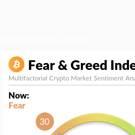
สภาวะตลาด (ความกลัว vs ความโลภ)