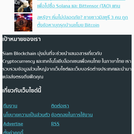
เพื่อไปซื้อ Solana และ Bittensor (TAO) แทน
สหรัฐฯ เริ่มไม่ปลอดภัย? ชายชาวมิสซูรี 3 คน ถูก
ตั้งข้อหาบุกรุกบ้านขโมย Bitcoin
เป้าหมายของเรา
Siam Blockchain มุ่งมั่นที่จะช่วยนำเสนอสารเกี่ยวกับ
Cryptocurrency และเทคโนโลยีบล็อกเชนเพื่อคนไทย ในภาษาไทย เรา
รวบรวมข้อมูลส่วนใหญ่จากเว็บไซต์และเว็บบอร์ดต่างประเทศและนำมา
แปลส่งตรงถึงฟีดคุณ
เกี่ยวกับเว็บไซต์นี้
ทีมงาน
ติดต่อเรา
นโยบายความเป็นส่วนตัว
ข้อตกลงในการใช้งาน
Advertise
RSS
ตั้งค่าคุกกี้