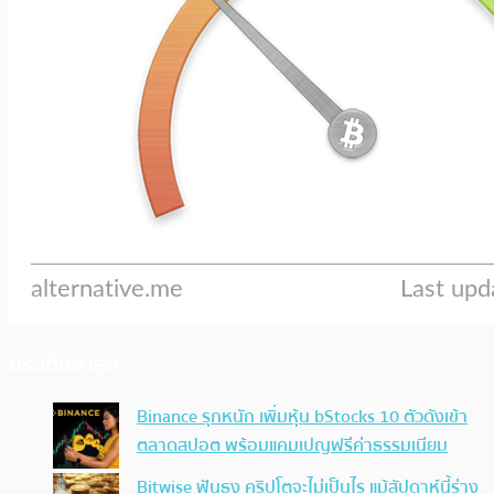
ประเด็นล่าสุด
Binance รุกหนัก เพิ่มหุ้น bStocks 10 ตัวดังเข้า
ตลาดสปอต พร้อมแคมเปญฟรีค่าธรรมเนียม
Bitwise ฟันธง คริปโตจะไม่เป็นไร แม้สัปดาห์นี้ร่าง