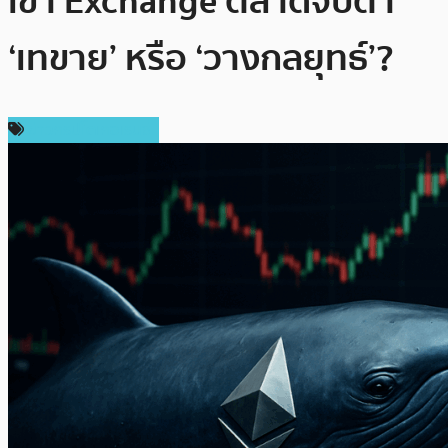
เข้า Exchange ตลาดจับตา
‘เทขาย’ หรือ ‘วางกลยุทธ์’?
ข่าวคริปโตเคอเรนซี่