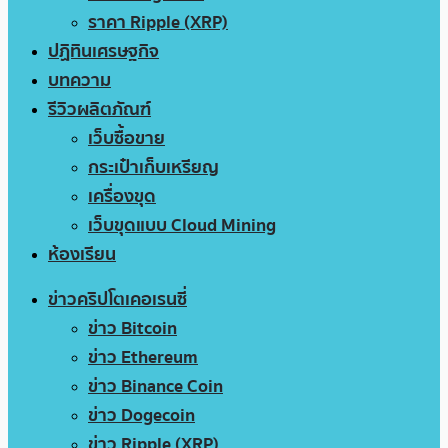
ราคา Ripple (XRP)
ปฏิทินเศรษฐกิจ
บทความ
รีวิวผลิตภัณฑ์
เว็บซื้อขาย
กระเป๋าเก็บเหรียญ
เครื่องขุด
เว็บขุดแบบ Cloud Mining
ห้องเรียน
ข่าวคริปโตเคอเรนซี่
ข่าว Bitcoin
ข่าว Ethereum
ข่าว Binance Coin
ข่าว Dogecoin
ข่าว Ripple (XRP)