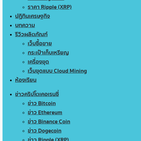
ราคา Ripple (XRP)
ปฏิทินเศรษฐกิจ
บทความ
รีวิวผลิตภัณฑ์
เว็บซื้อขาย
กระเป๋าเก็บเหรียญ
เครื่องขุด
เว็บขุดแบบ Cloud Mining
ห้องเรียน
ข่าวคริปโตเคอเรนซี่
ข่าว Bitcoin
ข่าว Ethereum
ข่าว Binance Coin
ข่าว Dogecoin
ข่าว Ripple (XRP)