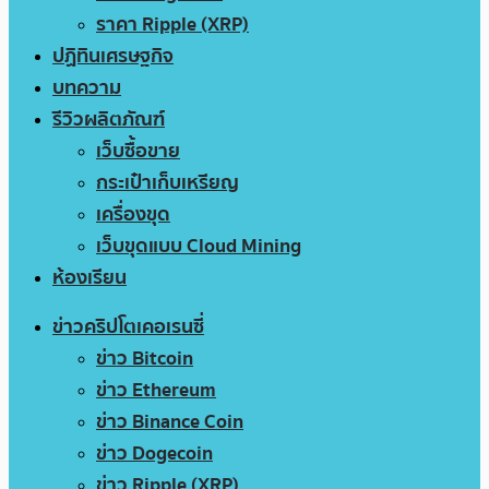
ราคา Ripple (XRP)
ปฏิทินเศรษฐกิจ
บทความ
รีวิวผลิตภัณฑ์
เว็บซื้อขาย
กระเป๋าเก็บเหรียญ
เครื่องขุด
เว็บขุดแบบ Cloud Mining
ห้องเรียน
ข่าวคริปโตเคอเรนซี่
ข่าว Bitcoin
ข่าว Ethereum
ข่าว Binance Coin
ข่าว Dogecoin
ข่าว Ripple (XRP)