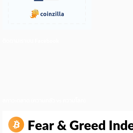
ติดตามเราบน Facebook
สภาวะตลาด (ความกลัว vs ความโลภ)