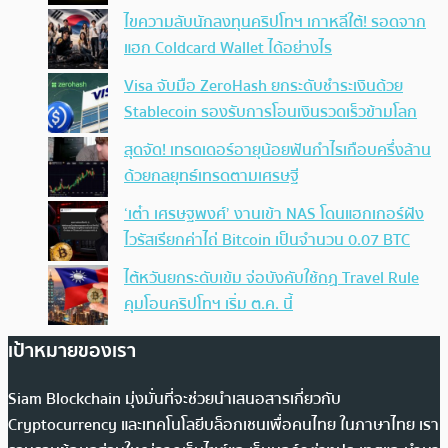
ไขความลับนักลงทุนคริปโทฯ เกาหลีใต้! รอดจาก
แฮก Coldcard Wallet ได้อย่างไร
Visa จับมือ ZeroHash ยกระดับชำระเงินด้วย
Stablecoin รองรับการโอนเงินรวดเร็วข้ามโลก
สุดจัด! เทรดเดอร์อายุน้อยฟันกำไรเกือบครึ่งล้าน
ด้วยกลยุทธ์เทรดตามเศรษฐี
‘เต๋า เศรษฐพงศ์’ งานเข้า NAS โดนแฮกเกอร์ฝัง
ไวรัสเรียกค่าไถ่ Bitcoin เป็นจำนวน 0.07 BTC
ไต้หวันยกระดับเข้ม จ่อบังคับใช้กฏ Travel Rule
คุมโอนคริปโทฯ เริ่ม ต.ค. นี้
เป้าหมายของเรา
Siam Blockchain มุ่งมั่นที่จะช่วยนำเสนอสารเกี่ยวกับ
Cryptocurrency และเทคโนโลยีบล็อกเชนเพื่อคนไทย ในภาษาไทย เรา