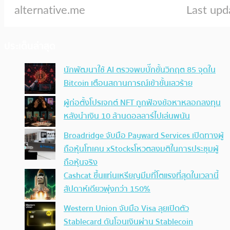
ประเด็นล่าสุด
นักพัฒนาใช้ AI ตรวจพบบั๊กขั้นวิกฤต 85 จุดใน
Bitcoin เตือนสถานการณ์เข้าขั้นเลวร้าย
ผู้ก่อตั้งโปรเจกต์ NFT ถูกฟ้องข้อหาหลอกลงทุน
หลังนำเงิน 10 ล้านดอลลาร์ไปเล่นพนัน
Broadridge จับมือ Payward Services เปิดทางผู้
ถือหุ้นโทเคน xStocksโหวตลงมติในการประชุมผู้
ถือหุ้นจริง
Cashcat ขึ้นแท่นเหรียญมีมที่โตแรงที่สุดในเวลานี้
สัปดาห์เดียวพุ่งกว่า 150%
Western Union จับมือ Visa ลุยเปิดตัว
Stablecard ดันโอนเงินผ่าน Stablecoin