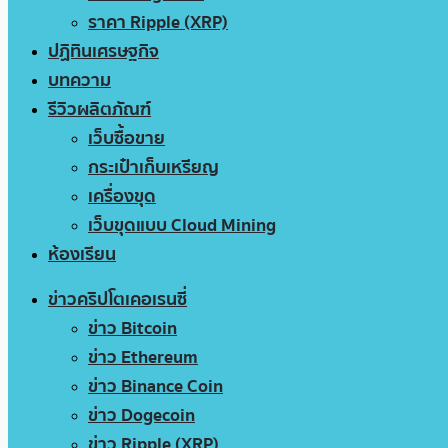
ราคา Ripple (XRP)
ปฏิทินเศรษฐกิจ
บทความ
รีวิวผลิตภัณฑ์
เว็บซื้อขาย
กระเป๋าเก็บเหรียญ
เครื่องขุด
เว็บขุดแบบ Cloud Mining
ห้องเรียน
ข่าวคริปโตเคอเรนซี่
ข่าว Bitcoin
ข่าว Ethereum
ข่าว Binance Coin
ข่าว Dogecoin
ข่าว Ripple (XRP)