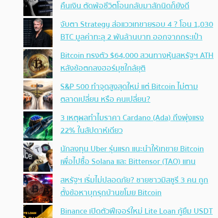
คืนเงิน ตัดพ้อชีวิตโอนกลับมาสักนิดก็ยังดี
จับตา Strategy ส่อแววเทขายรอบ 4 ? โอน 1,030
BTC มูลค่าทะลุ 2 พันล้านบาท ออกจากกระเป๋า
Bitcoin ทรงตัว $64,000 สวนทางหุ้นสหรัฐฯ ATH
หลังข้อตกลงฮอร์มุซใกล้ยุติ
S&P 500 ทำจุดสูงสุดใหม่ แต่ Bitcoin ไม่ตาม
ตลาดเปลี่ยน หรือ คนเปลี่ยน?
3 เหตุผลทำไมราคา Cardano (Ada) ถึงพุ่งแรง
22% ในสัปดาห์เดียว
นักลงทุน Uber รุ่นแรก แนะนำให้เทขาย Bitcoin
เพื่อไปซื้อ Solana และ Bittensor (TAO) แทน
สหรัฐฯ เริ่มไม่ปลอดภัย? ชายชาวมิสซูรี 3 คน ถูก
ตั้งข้อหาบุกรุกบ้านขโมย Bitcoin
Binance เปิดตัวฟีเจอร์ใหม่ Lite Loan กู้ยืม USDT