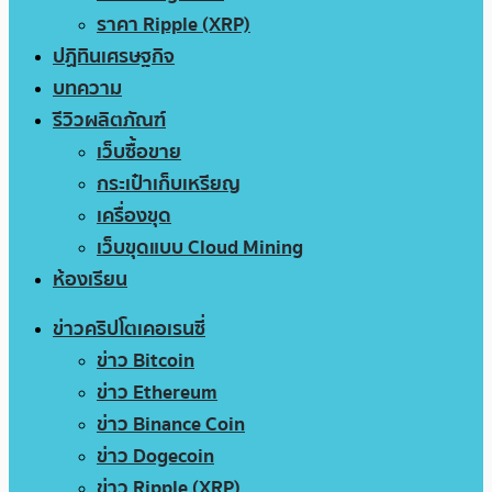
ราคา Ripple (XRP)
ปฏิทินเศรษฐกิจ
บทความ
รีวิวผลิตภัณฑ์
เว็บซื้อขาย
กระเป๋าเก็บเหรียญ
เครื่องขุด
เว็บขุดแบบ Cloud Mining
ห้องเรียน
ข่าวคริปโตเคอเรนซี่
ข่าว Bitcoin
ข่าว Ethereum
ข่าว Binance Coin
ข่าว Dogecoin
ข่าว Ripple (XRP)