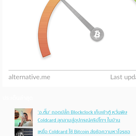
ประเด็นล่าสุด
‘อ.ตั๊ม’ ถอดปลั้ก Blockclock เก็บเข้าตู้ หวั่นพิษ
Coldcard ลุกลามสู่อุปกรณ์คริปโทฯ ในบ้าน
เหยื่อ Coldcard ใช้ Bitcoin ส่งข้อความหาโจรขอ