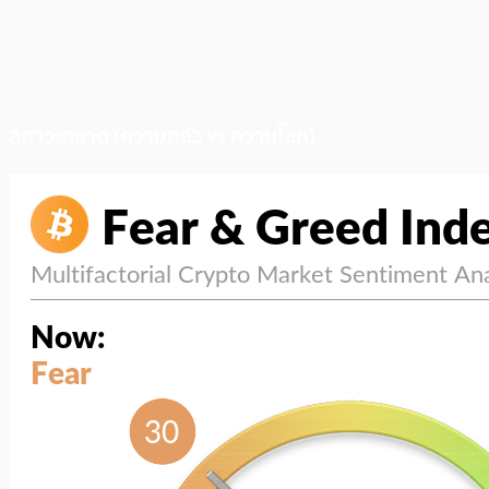
สภาวะตลาด (ความกลัว vs ความโลภ)