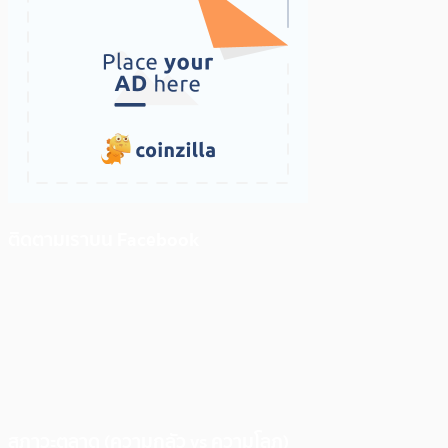
ติดตามเราบน Facebook
สภาวะตลาด (ความกลัว vs ความโลภ)