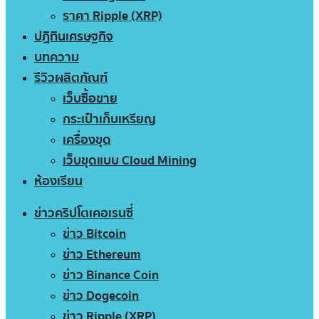
ราคา Ripple (XRP)
ปฏิทินเศรษฐกิจ
บทความ
รีวิวผลิตภัณฑ์
เว็บซื้อขาย
กระเป๋าเก็บเหรียญ
เครื่องขุด
เว็บขุดแบบ Cloud Mining
ห้องเรียน
ข่าวคริปโตเคอเรนซี่
ข่าว Bitcoin
ข่าว Ethereum
ข่าว Binance Coin
ข่าว Dogecoin
ข่าว Ripple (XRP)