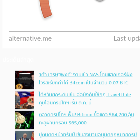
ประเด็นล่าสุด
‘เต๋า เศรษฐพงศ์’ งานเข้า NAS โดนแฮกเกอร์ฝัง
ไวรัสเรียกค่าไถ่ Bitcoin เป็นจำนวน 0.07 BTC
ไต้หวันยกระดับเข้ม จ่อบังคับใช้กฏ Travel Rule
คุมโอนคริปโทฯ เริ่ม ต.ค. นี้
ตลาดคริปโทฯ ฟื้น! Bitcoin ยื้อแถว $64,700 ลุ้น
ทะลุผ่านกรอบ $65,000
ปูตินตัดหน้าทรัมป์ เซ็นลงนามอนุมัติกฎหมายคริป