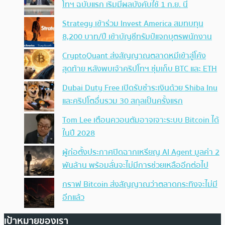
โทฯ ฉบับแรก เริ่มมีผลบังคับใช้ 1 ก.ย. นี้
Strategy เข้าร่วม Invest America สมทบทุน
8,200 บาท/ปี เข้าบัญชีทรัมป์แจกบุตรพนักงาน
CryptoQuant ส่งสัญญาณตลาดหมีเข้าสู่โค้ง
สุดท้าย หลังพบเจ้าคริปโทฯ ซุ่มเก็บ BTC และ ETH
Dubai Duty Free เปิดรับชำระเงินด้วย Shiba Inu
และคริปโตอื่นรวม 30 สกุลเป็นครั้งแรก
Tom Lee เตือนควอนตัมอาจเจาะระบบ Bitcoin ได้
ในปี 2028
ผู้ก่อตั้งประกาศปิดฉากเหรียญ AI Agent มูลค่า 2
พันล้าน พร้อมลั่นจะไม่มีการช่วยเหลืออีกต่อไป
กราฟ Bitcoin ส่งสัญญาณว่าตลาดกระทิงจะไม่มี
อีกแล้ว
เป้าหมายของเรา