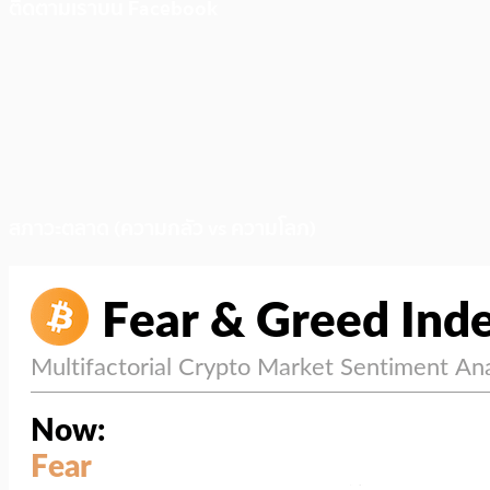
ติดตามเราบน Facebook
สภาวะตลาด (ความกลัว vs ความโลภ)