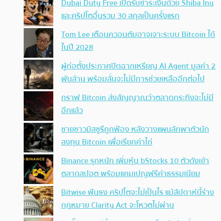
Dubai Duty Free เปิดรับชำระเงินด้วย Shiba Inu
และคริปโตอื่นรวม 30 สกุลเป็นครั้งแรก
Tom Lee เตือนควอนตัมอาจเจาะระบบ Bitcoin ได้
ในปี 2028
ผู้ก่อตั้งประกาศปิดฉากเหรียญ AI Agent มูลค่า 2
พันล้าน พร้อมลั่นจะไม่มีการช่วยเหลืออีกต่อไป
กราฟ Bitcoin ส่งสัญญาณว่าตลาดกระทิงจะไม่มี
อีกแล้ว
ชายชาวมิสซูรีถูกฟ้อง หลังวางแผนลักพาตัวนัก
ลงทุน Bitcoin เพื่อเรียกค่าไถ่
Binance รุกหนัก เพิ่มหุ้น bStocks 10 ตัวดังเข้า
ตลาดสปอต พร้อมแคมเปญฟรีค่าธรรมเนียม
Bitwise ฟันธง คริปโตจะไม่เป็นไร แม้สัปดาห์นี้ร่าง
กฎหมาย Clarity Act จะโหวตไม่ผ่าน