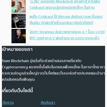
‘อ.ตั๊ม’ ถอดปลั้ก Blockclock เก็บเข้าตู้ หวั่นพิษ
Coldcard ลุกลามสู่อุปกรณ์คริปโทฯ ในบ้าน
เหยื่อ Coldcard ใช้ Bitcoin ส่งข้อความหาโจรขอ
คืนเงิน ตัดพ้อชีวิตโอนกลับมาสักนิดก็ยังดี
จับตา Strategy ส่อแววเทขายรอบ 4 ? โอน 1,030
BTC มูลค่าทะลุ 2 พันล้านบาท ออกจากกระเป๋า
เป้าหมายของเรา
Siam Blockchain มุ่งมั่นที่จะช่วยนำเสนอสารเกี่ยวกับ
Cryptocurrency และเทคโนโลยีบล็อกเชนเพื่อคนไทย ในภาษาไทย เรา
รวบรวมข้อมูลส่วนใหญ่จากเว็บไซต์และเว็บบอร์ดต่างประเทศและนำมา
แปลส่งตรงถึงฟีดคุณ
เกี่ยวกับเว็บไซต์นี้
ทีมงาน
ติดต่อเรา