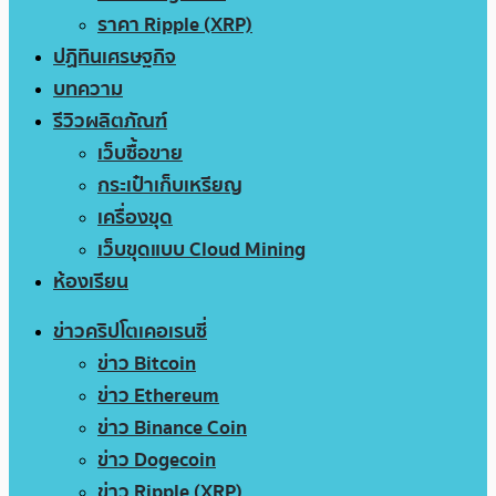
ราคา Ripple (XRP)
ปฏิทินเศรษฐกิจ
บทความ
รีวิวผลิตภัณฑ์
เว็บซื้อขาย
กระเป๋าเก็บเหรียญ
เครื่องขุด
เว็บขุดแบบ Cloud Mining
ห้องเรียน
ข่าวคริปโตเคอเรนซี่
ข่าว Bitcoin
ข่าว Ethereum
ข่าว Binance Coin
ข่าว Dogecoin
ข่าว Ripple (XRP)