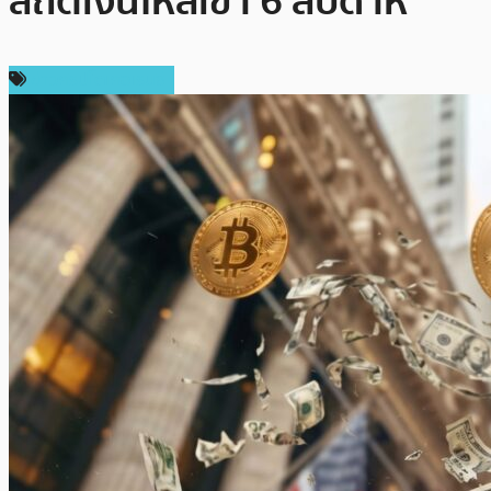
สถิติเงินไหลเข้า 6 สัปดาห์
ข่าวคริปโตเคอเรนซี่