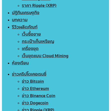
ราคา Ripple (XRP)
ปฏิทินเศรษฐกิจ
บทความ
รีวิวผลิตภัณฑ์
เว็บซื้อขาย
กระเป๋าเก็บเหรียญ
เครื่องขุด
เว็บขุดแบบ Cloud Mining
ห้องเรียน
ข่าวคริปโตเคอเรนซี่
ข่าว Bitcoin
ข่าว Ethereum
ข่าว Binance Coin
ข่าว Dogecoin
ข่าว Ripple (XRP)