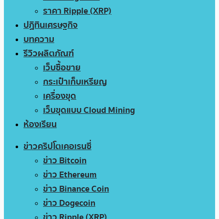
ราคา Ripple (XRP)
ปฏิทินเศรษฐกิจ
บทความ
รีวิวผลิตภัณฑ์
เว็บซื้อขาย
กระเป๋าเก็บเหรียญ
เครื่องขุด
เว็บขุดแบบ Cloud Mining
ห้องเรียน
ข่าวคริปโตเคอเรนซี่
ข่าว Bitcoin
ข่าว Ethereum
ข่าว Binance Coin
ข่าว Dogecoin
ข่าว Ripple (XRP)