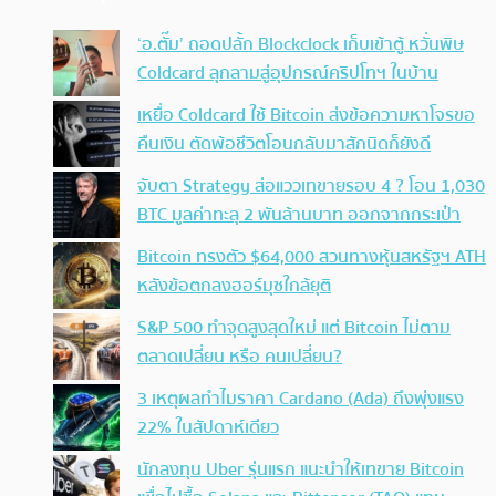
‘อ.ตั๊ม’ ถอดปลั้ก Blockclock เก็บเข้าตู้ หวั่นพิษ
Coldcard ลุกลามสู่อุปกรณ์คริปโทฯ ในบ้าน
เหยื่อ Coldcard ใช้ Bitcoin ส่งข้อความหาโจรขอ
คืนเงิน ตัดพ้อชีวิตโอนกลับมาสักนิดก็ยังดี
จับตา Strategy ส่อแววเทขายรอบ 4 ? โอน 1,030
BTC มูลค่าทะลุ 2 พันล้านบาท ออกจากกระเป๋า
Bitcoin ทรงตัว $64,000 สวนทางหุ้นสหรัฐฯ ATH
หลังข้อตกลงฮอร์มุซใกล้ยุติ
S&P 500 ทำจุดสูงสุดใหม่ แต่ Bitcoin ไม่ตาม
ตลาดเปลี่ยน หรือ คนเปลี่ยน?
3 เหตุผลทำไมราคา Cardano (Ada) ถึงพุ่งแรง
22% ในสัปดาห์เดียว
นักลงทุน Uber รุ่นแรก แนะนำให้เทขาย Bitcoin