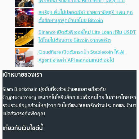
เพื่อไปซื้อ Solana และ Bittensor (TAO) แทน
สหรัฐฯ เริ่มไม่ปลอดภัย? ชายชาวมิสซูรี 3 คน ถูก
ตั้งข้อหาบุกรุกบ้านขโมย Bitcoin
Binance เปิดตัวฟีเจอร์ใหม่ Lite Loan กู้ยืม USDT
ได้โดยไม่ต้องขาย Bitcoin จากพอร์ต
Cloudflare เปิดตัวกระเป๋า Stablecoin ให้ AI
Agent จ่ายค่า API และคอนเทนต์เองได้
เป้าหมายของเรา
Siam Blockchain มุ่งมั่นที่จะช่วยนำเสนอสารเกี่ยวกับ
Cryptocurrency และเทคโนโลยีบล็อกเชนเพื่อคนไทย ในภาษาไทย เรา
รวบรวมข้อมูลส่วนใหญ่จากเว็บไซต์และเว็บบอร์ดต่างประเทศและนำมา
แปลส่งตรงถึงฟีดคุณ
เกี่ยวกับเว็บไซต์นี้