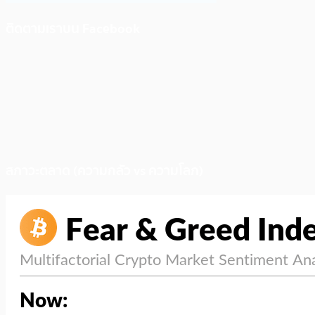
ติดตามเราบน Facebook
สภาวะตลาด (ความกลัว vs ความโลภ)