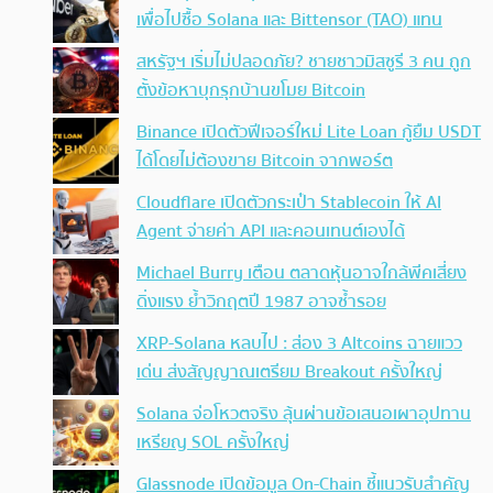
เพื่อไปซื้อ Solana และ Bittensor (TAO) แทน
สหรัฐฯ เริ่มไม่ปลอดภัย? ชายชาวมิสซูรี 3 คน ถูก
ตั้งข้อหาบุกรุกบ้านขโมย Bitcoin
Binance เปิดตัวฟีเจอร์ใหม่ Lite Loan กู้ยืม USDT
ได้โดยไม่ต้องขาย Bitcoin จากพอร์ต
Cloudflare เปิดตัวกระเป๋า Stablecoin ให้ AI
Agent จ่ายค่า API และคอนเทนต์เองได้
Michael Burry เตือน ตลาดหุ้นอาจใกล้พีคเสี่ยง
ดิ่งแรง ย้ำวิกฤตปี 1987 อาจซ้ำรอย
XRP-Solana หลบไป : ส่อง 3 Altcoins ฉายแวว
เด่น ส่งสัญญาณเตรียม Breakout ครั้งใหญ่
Solana จ่อโหวตจริง ลุ้นผ่านข้อเสนอเผาอุปทาน
เหรียญ SOL ครั้งใหญ่
Glassnode เปิดข้อมูล On-Chain ชี้แนวรับสำคัญ