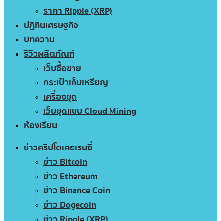
ราคา Ripple (XRP)
ปฏิทินเศรษฐกิจ
บทความ
รีวิวผลิตภัณฑ์
เว็บซื้อขาย
กระเป๋าเก็บเหรียญ
เครื่องขุด
เว็บขุดแบบ Cloud Mining
ห้องเรียน
ข่าวคริปโตเคอเรนซี่
ข่าว Bitcoin
ข่าว Ethereum
ข่าว Binance Coin
ข่าว Dogecoin
ข่าว Ripple (XRP)