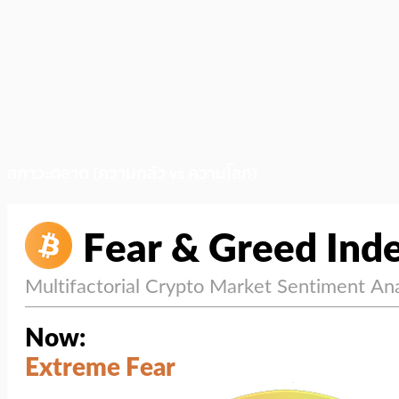
สภาวะตลาด (ความกลัว vs ความโลภ)