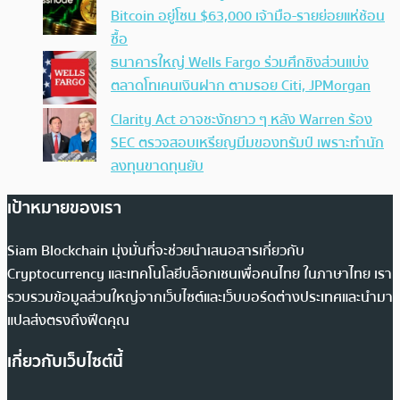
Bitcoin อยู่โซน $63,000 เจ้ามือ-รายย่อยแห่ช้อน
ซื้อ
ธนาคารใหญ่ Wells Fargo ร่วมศึกชิงส่วนแบ่ง
ตลาดโทเคนเงินฝาก ตามรอย Citi, JPMorgan
Clarity Act อาจชะงักยาว ๆ หลัง Warren ร้อง
SEC ตรวจสอบเหรียญมีมของทรัมป์ เพราะทำนัก
ลงทุนขาดทุนยับ
เป้าหมายของเรา
Siam Blockchain มุ่งมั่นที่จะช่วยนำเสนอสารเกี่ยวกับ
Cryptocurrency และเทคโนโลยีบล็อกเชนเพื่อคนไทย ในภาษาไทย เรา
รวบรวมข้อมูลส่วนใหญ่จากเว็บไซต์และเว็บบอร์ดต่างประเทศและนำมา
แปลส่งตรงถึงฟีดคุณ
เกี่ยวกับเว็บไซต์นี้