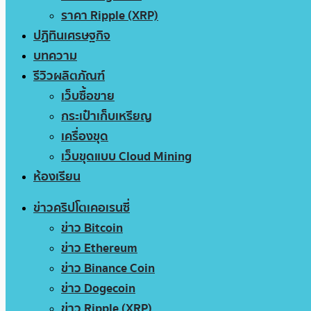
ราคา Ripple (XRP)
ปฏิทินเศรษฐกิจ
บทความ
รีวิวผลิตภัณฑ์
เว็บซื้อขาย
กระเป๋าเก็บเหรียญ
เครื่องขุด
เว็บขุดแบบ Cloud Mining
ห้องเรียน
ข่าวคริปโตเคอเรนซี่
ข่าว Bitcoin
ข่าว Ethereum
ข่าว Binance Coin
ข่าว Dogecoin
ข่าว Ripple (XRP)