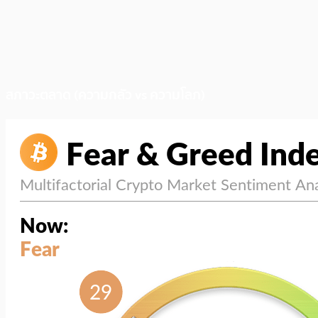
สภาวะตลาด (ความกลัว vs ความโลภ)