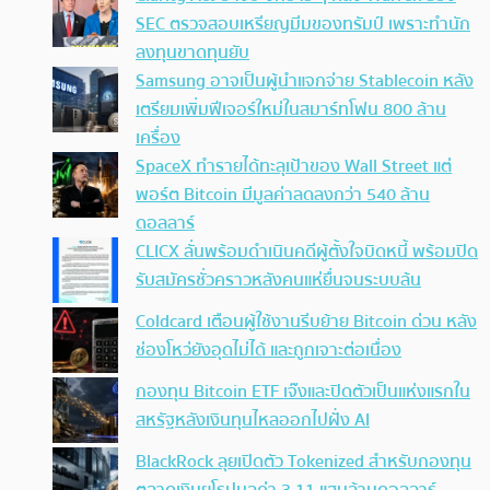
SEC ตรวจสอบเหรียญมีมของทรัมป์ เพราะทำนัก
ลงทุนขาดทุนยับ
Samsung อาจเป็นผู้นำแจกจ่าย Stablecoin หลัง
เตรียมเพิ่มฟีเจอร์ใหม่ในสมาร์ทโฟน 800 ล้าน
เครื่อง
SpaceX ทำรายได้ทะลุเป้าของ Wall Street แต่
พอร์ต Bitcoin มีมูลค่าลดลงกว่า 540 ล้าน
ดอลลาร์
CLICX ลั่นพร้อมดำเนินคดีผู้ตั้งใจบิดหนี้ พร้อมปิด
รับสมัครชั่วคราวหลังคนแห่ยื่นจนระบบล้น
Coldcard เตือนผู้ใช้งานรีบย้าย Bitcoin ด่วน หลัง
ช่องโหว่ยังอุดไม่ได้ และถูกเจาะต่อเนื่อง
กองทุน Bitcoin ETF เจ๊งและปิดตัวเป็นแห่งแรกใน
สหรัฐหลังเงินทุนไหลออกไปฝั่ง AI
BlackRock ลุยเปิดตัว Tokenized สำหรับกองทุน
ตลาดเงินยุโรปมูลค่า 3.11 แสนล้านดอลลาร์