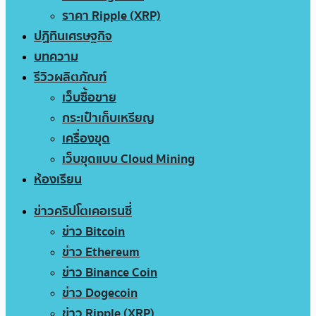
ราคา Ripple (XRP)
ปฏิทินเศรษฐกิจ
บทความ
รีวิวผลิตภัณฑ์
เว็บซื้อขาย
กระเป๋าเก็บเหรียญ
เครื่องขุด
เว็บขุดแบบ Cloud Mining
ห้องเรียน
ข่าวคริปโตเคอเรนซี่
ข่าว Bitcoin
ข่าว Ethereum
ข่าว Binance Coin
ข่าว Dogecoin
ข่าว Ripple (XRP)