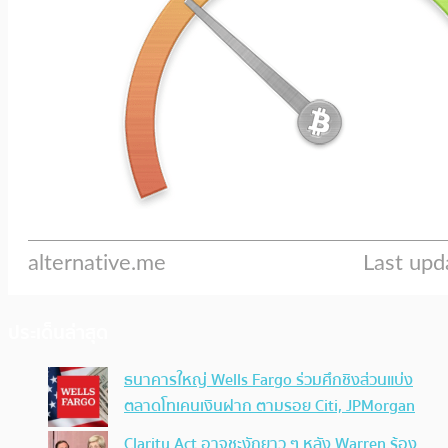
ประเด็นล่าสุด
ธนาคารใหญ่ Wells Fargo ร่วมศึกชิงส่วนแบ่ง
ตลาดโทเคนเงินฝาก ตามรอย Citi, JPMorgan
Clarity Act อาจชะงักยาว ๆ หลัง Warren ร้อง