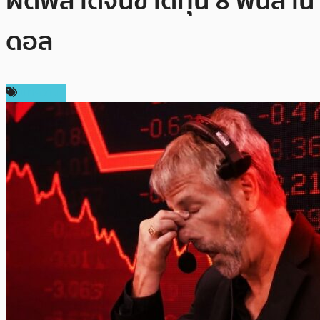
ผิดพลาดจนขาดทุน 8 พันล้าน
ดอล
บทความ