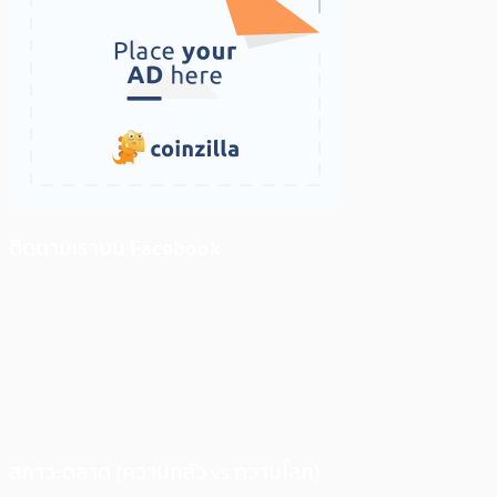
ติดตามเราบน Facebook
สภาวะตลาด (ความกลัว vs ความโลภ)