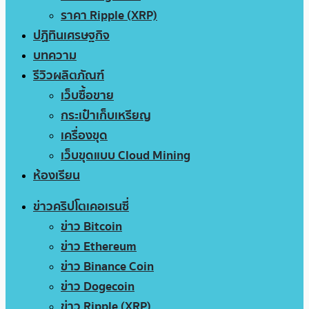
ราคา Ripple (XRP)
ปฏิทินเศรษฐกิจ
บทความ
รีวิวผลิตภัณฑ์
เว็บซื้อขาย
กระเป๋าเก็บเหรียญ
เครื่องขุด
เว็บขุดแบบ Cloud Mining
ห้องเรียน
ข่าวคริปโตเคอเรนซี่
ข่าว Bitcoin
ข่าว Ethereum
ข่าว Binance Coin
ข่าว Dogecoin
ข่าว Ripple (XRP)