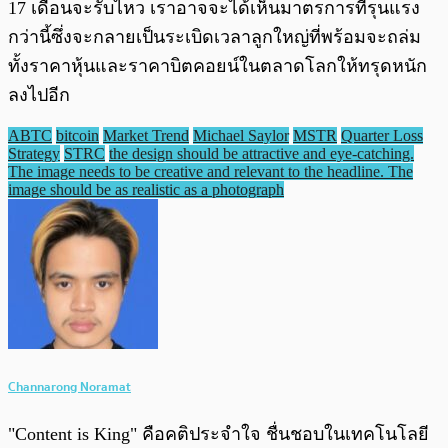
17 เดือนจะรับไหว เราอาจจะได้เห็นมาตรการที่รุนแรง
กว่านี้ซึ่งจะกลายเป็นระเบิดเวลาลูกใหญ่ที่พร้อมจะถล่ม
ทั้งราคาหุ้นและราคาบิตคอยน์ในตลาดโลกให้ทรุดหนัก
ลงไปอีก
ABTC
bitcoin
Market Trend
Michael Saylor
MSTR
Quarter Loss
Strategy
STRC
the design should be attractive and eye-catching.
The image needs to be creative and relevant to the headline. The
image should be as realistic as a photograph
Channarong Noramat
"Content is King" คือคติประจำใจ ชื่นชอบในเทคโนโลยี