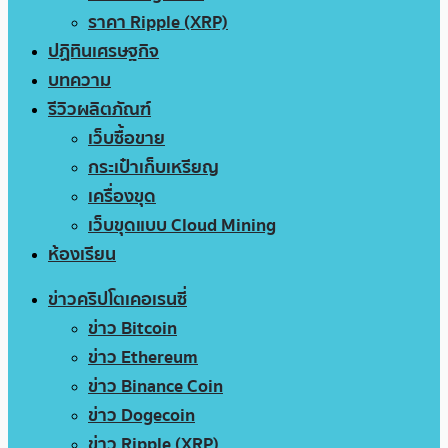
ราคา Ripple (XRP)
ปฏิทินเศรษฐกิจ
บทความ
รีวิวผลิตภัณฑ์
เว็บซื้อขาย
กระเป๋าเก็บเหรียญ
เครื่องขุด
เว็บขุดแบบ Cloud Mining
ห้องเรียน
ข่าวคริปโตเคอเรนซี่
ข่าว Bitcoin
ข่าว Ethereum
ข่าว Binance Coin
ข่าว Dogecoin
ข่าว Ripple (XRP)