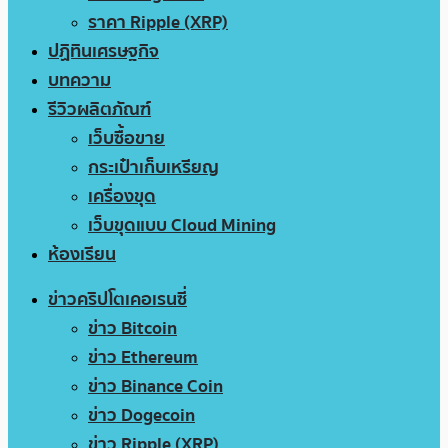
ราคา Ripple (XRP)
ปฏิทินเศรษฐกิจ
บทความ
รีวิวผลิตภัณฑ์
เว็บซื้อขาย
กระเป๋าเก็บเหรียญ
เครื่องขุด
เว็บขุดแบบ Cloud Mining
ห้องเรียน
ข่าวคริปโตเคอเรนซี่
ข่าว Bitcoin
ข่าว Ethereum
ข่าว Binance Coin
ข่าว Dogecoin
ข่าว Ripple (XRP)