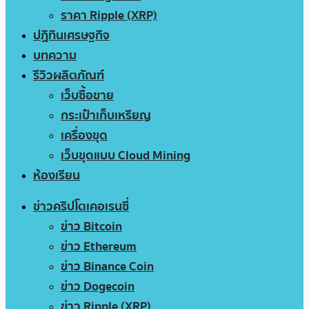
ราคา Ripple (XRP)
ปฏิทินเศรษฐกิจ
บทความ
รีวิวผลิตภัณฑ์
เว็บซื้อขาย
กระเป๋าเก็บเหรียญ
เครื่องขุด
เว็บขุดแบบ Cloud Mining
ห้องเรียน
ข่าวคริปโตเคอเรนซี่
ข่าว Bitcoin
ข่าว Ethereum
ข่าว Binance Coin
ข่าว Dogecoin
ข่าว Ripple (XRP)