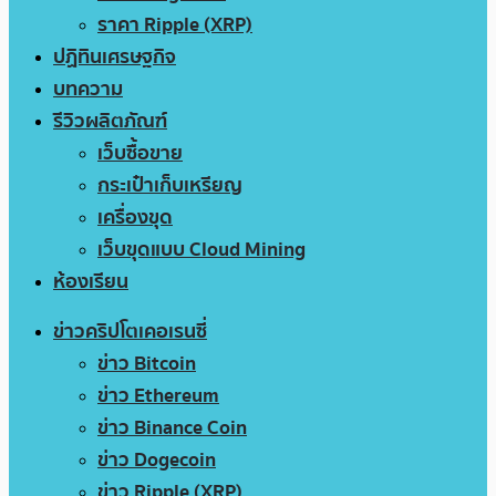
ราคา Ripple (XRP)
ปฏิทินเศรษฐกิจ
บทความ
รีวิวผลิตภัณฑ์
เว็บซื้อขาย
กระเป๋าเก็บเหรียญ
เครื่องขุด
เว็บขุดแบบ Cloud Mining
ห้องเรียน
ข่าวคริปโตเคอเรนซี่
ข่าว Bitcoin
ข่าว Ethereum
ข่าว Binance Coin
ข่าว Dogecoin
ข่าว Ripple (XRP)