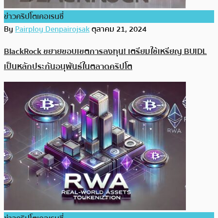
ข่าวคริปโตเคอเรนซี่
By
Pairploy Denpairojsak
ตุลาคม 21, 2024
BlackRock ขยายขอบเขตการลงทุน! เตรียมใช้เหรียญ BUIDL
เป็นหลักประกันอนุพันธ์ในตลาดคริปโต